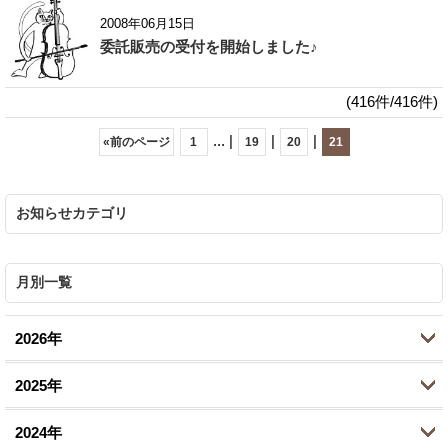
2008年06月15日
委託販売の受付を開始しました♪
(416件/416件)
...
|
|
|
«
前のページ
1
19
20
21
お知らせカテゴリ
月別一覧
2026年
2025年
7月 (1)
2024年
6月 (5)
10月 (2)