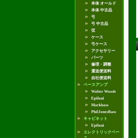
本体 オールド
本体 中古品
弓
弓 中古品
弦
ケース
弓ケース
アクセサリー
パーツ
修理・調整
運送便送料
自社便送料
ベースアンプ
Walter Woods
Epifani
Markbass
PhilJonesBass
キャビネット
Epifani
エレクトリックベー
ス