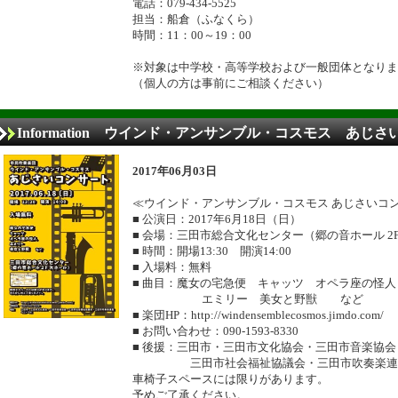
電話：079-434-5525
担当：船倉（ふなくら）
時間：11：00～19：00
※対象は中学校・高等学校および一般団体となりま
（個人の方は事前にご相談ください）
Information ウインド・アンサンブル・コスモス あじ
2017年06月03日
≪ウインド・アンサンブル・コスモス あじさいコ
■ 公演日：2017年6月18日（日）
■ 会場：三田市総合文化センター（郷の音ホール 2
■ 時間：開場13:30 開演14:00
■ 入場料：無料
■ 曲目：魔女の宅急便 キャッツ オペラ座の怪人
エミリー 美女と野獣 など
■ 楽団HP：http://windensemblecosmos.jimdo.com/
■ お問い合わせ：090-1593-8330
■ 後援：三田市・三田市文化協会・三田市音楽協会
三田市社会福祉協議会・三田市吹奏楽連盟
車椅子スペースには限りがあります。
予めご了承ください。