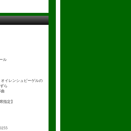
ホール
オイレンシュピーゲルの
ら
序曲
席指定】
255