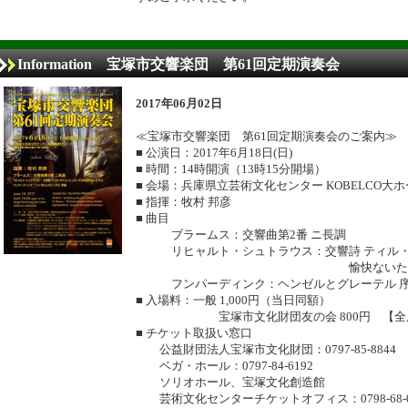
Information 宝塚市交響楽団 第61回定期演奏会
2017年06月02日
≪宝塚市交響楽団 第61回定期演奏会のご案内≫
■ 公演日：2017年6月18日(日)
■ 時間：14時開演（13時15分開場）
■ 会場：兵庫県立芸術文化センター KOBELCO大
■ 指揮：牧村 邦彦
■ 曲目
ブラームス：交響曲第2番 ニ長調
リヒャルト・シュトラウス：交響詩 ティル・
愉快ないたず
フンパーディンク：ヘンゼルとグレーテル 
■ 入場料：一般 1,000円（当日同額）
宝塚市文化財団友の会 800円 【全
■ チケット取扱い窓口
公益財団法人宝塚市文化財団：0797-85-8844
ベガ・ホール：0797-84-6192
ソリオホール、宝塚文化創造館
芸術文化センターチケットオフィス：0798-68-0