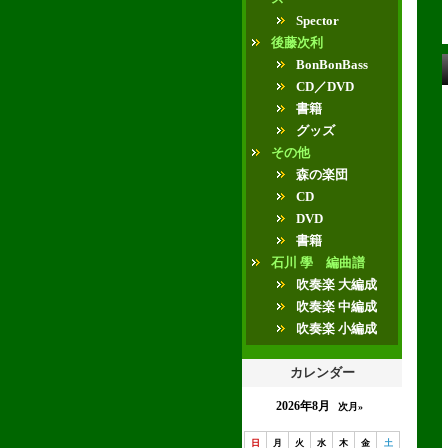
Spector
後藤次利
BonBonBass
CD／DVD
書籍
グッズ
その他
森の楽団
CD
DVD
書籍
石川 學 編曲譜
吹奏楽 大編成
吹奏楽 中編成
吹奏楽 小編成
カレンダー
2026年8月
次月»
日
月
火
水
木
金
土