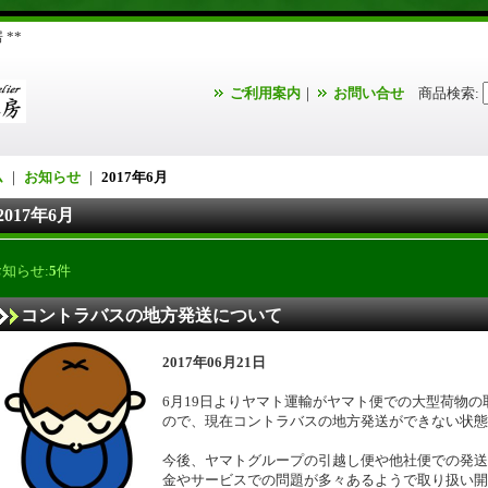
**
ご利用案内
｜
お問い合せ
商品検索
:
ム
｜
お知らせ
｜
2017年6月
2017年6月
お知らせ:
5
件
コントラバスの地方発送について
2017年06月21日
6月19日よりヤマト運輸がヤマト便での大型荷物
ので、現在コントラバスの地方発送ができない状態
今後、ヤマトグループの引越し便や他社便での発送
金やサービスでの問題が多々あるようで取り扱い開