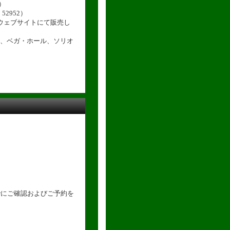
）
52952）
ウェブサイトにて販売し
、ベガ・ホール、ソリオ
でにご確認およびご予約を