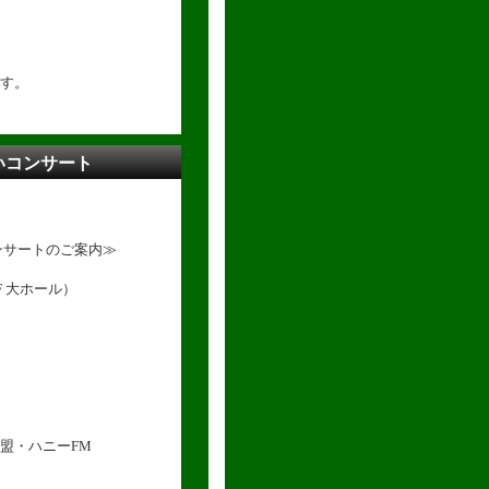
す。
さいコンサート
ンサートのご案内≫
F 大ホール）
・ハニーFM