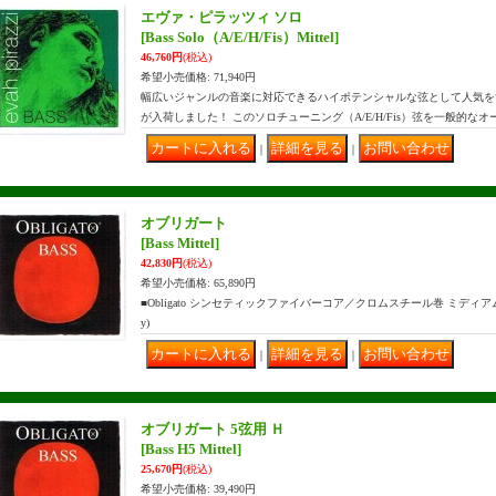
エヴァ・ピラッツィ ソロ
[Bass Solo（A/E/H/Fis）Mittel]
46,760円
(税込)
希望小売価格
:
71,940円
幅広いジャンルの音楽に対応できるハイポテンシャルな弦として人気を
が入荷しました！ このソロチューニング（A/E/H/Fis）弦を一般的な
｜
｜
オブリガート
[Bass Mittel]
42,830円
(税込)
希望小売価格
:
65,890円
■Obligato シンセティックファイバーコア／クロムスチール巻 ミディアムゲージ 
y)
｜
｜
オブリガート 5弦用 Ｈ
[Bass H5 Mittel]
25,670円
(税込)
希望小売価格
:
39,490円