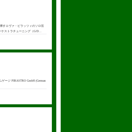
博すエヴァ・ピラッツィのソロ弦
オーケストラチューニング（G/D…
PIRASTRO GmbH (German