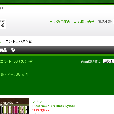
**
ご利用案内
｜
お問い合せ
商品検索
:
ム
｜
コントラバス > 弦
商品一覧
コントラバス > 弦
商品並び替え
:
登録アイテム数
:
59件
ラベラ
[Bass No.7710N Black Nylon]
28,600円
(税込)