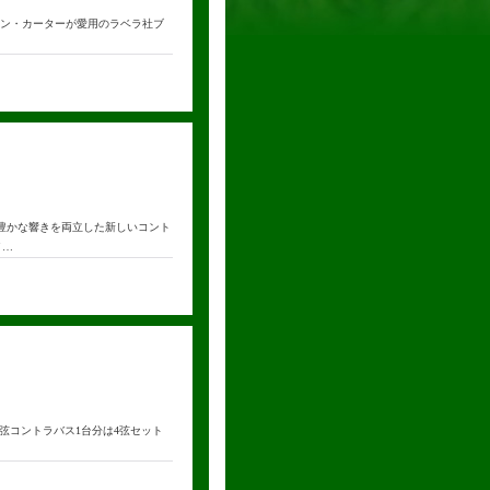
シストの巨匠、ロン・カーターが愛用のラベラ社ブ
あたたかく豊かな響きを両立した新しいコント
イ…
です。 5弦コントラバス1台分は4弦セット