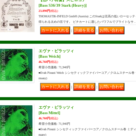
[Bass S36/39 Stark (Heavy)]
23,890円
(税込)
THOMASTIK-INFELD GmbH (Austria) このStarkは弦高の低
得られる太めの弦です。 ピチカートに適したパワフルでブライトなサ
｜
｜
エヴァ・ピラッツィ
[Bass Weich]
46,760円
(税込)
希望小売価格
:
71,940円
■Evah Pirazzi Weich シンセティックファイバーコア／クロムスチール巻 ラ
rmany)
｜
｜
エヴァ・ピラッツィ
[Bass Mittel]
46,760円
(税込)
希望小売価格
:
71,940円
■Evah Pirazzi シンセティックファイバーコア／クロムスチール巻 ミディアムゲ
many)