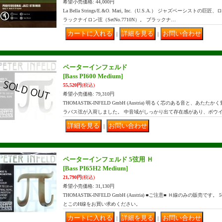
希望小売価格
:
44,000円
La Bella Strings/E.&O. Mari, Inc.（U.S.A.） ジャズベー
ラックナイロン弦（SetNo.7710N）。 ブラックナ…
｜
｜
ペーターインフェルド
[Bass PI600 Medium]
55,520円
(税込)
希望小売価格
:
79,310円
THOMASTIK-INFELD GmbH (Austria) 明るく芯のある音と、
ラバス弦が入荷しました。 中音域がしっかり出て存在感があり、ボウ
｜
ペーターインフェルド 5弦用 Ｈ
[Bass PI65H2 Medium]
21,790円
(税込)
希望小売価格
:
31,130円
THOMASTIK-INFELD GmbH (Austria) ■ご注意■ Ｈ線のみの販売
とこのH線をお買い求めください。
｜
｜