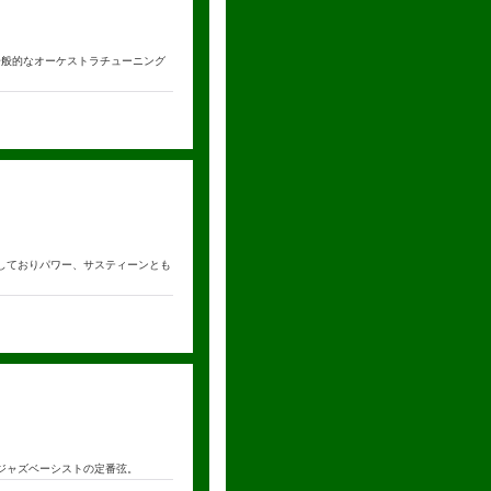
/Fis） 一般的なオーケストラチューニング
両奏法に適しておりパワー、サスティーンとも
しておりジャズベーシストの定番弦。