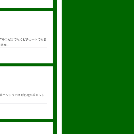
開発され、アルコだけでなくピチカートでも音
、吹奏…
です。 5弦コントラバス1台分は4弦セット