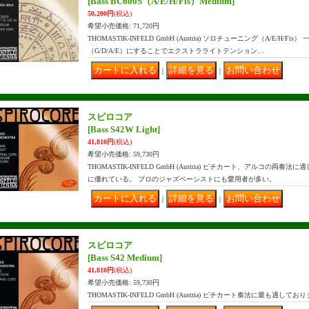
[Bass BC600S（A/E/H/Fis）Medium]
50,200円
(税込)
希望小売価格
:
71,720円
THOMASTIK-INFELD GmbH (Austria) ソロチューニング（A/E/H
（G/D/A/E）にすることでエクストラライトテンション…
｜
｜
スピロコア
[Bass S42W Light]
41,810円
(税込)
希望小売価格
:
59,730円
THOMASTIK-INFELD GmbH (Austria) ピチカート、アルコの
に優れている。 プロのジャズベーシストにも愛用者が多い。
｜
｜
スピロコア
[Bass S42 Medium]
41,810円
(税込)
希望小売価格
:
59,730円
THOMASTIK-INFELD GmbH (Austria) ピチカート奏法に最も適