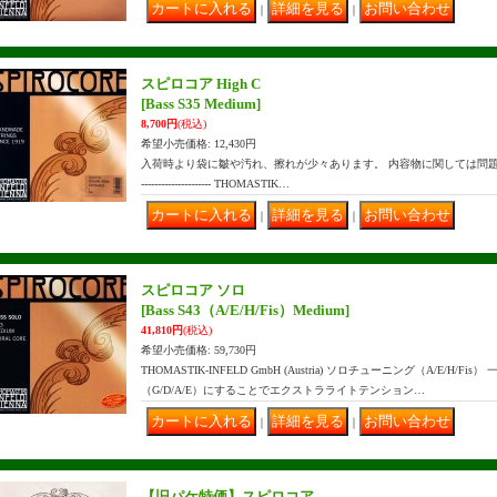
｜
｜
スピロコア High C
[Bass S35 Medium]
8,700円
(税込)
希望小売価格
:
12,430円
入荷時より袋に皺や汚れ、擦れが少々あります。 内容物に関しては問題はございません。 --
--------------------- THOMASTIK…
｜
｜
スピロコア ソロ
[Bass S43（A/E/H/Fis）Medium]
41,810円
(税込)
希望小売価格
:
59,730円
THOMASTIK-INFELD GmbH (Austria) ソロチューニング（A/E/H
（G/D/A/E）にすることでエクストラライトテンション…
｜
｜
【旧パケ特価】スピロコア