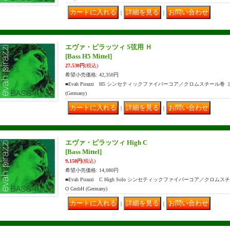
｜
｜
エヴァ・ピラッツィ 5弦用 Ｈ
[Bass H5 Mittel]
27,530円
(税込)
希望小売価格
:
42,350円
■Evah Pirazzi H5 シンセティックファイバーコア／クロムスチール巻 ミ
(Germany)
｜
｜
エヴァ・ピラッツィ High C
[Bass Mittel]
9,150円
(税込)
希望小売価格
:
14,080円
■Evah Pirazzi C High Solo シンセティックファイバーコア／クロム
O GmbH (Germany)
｜
｜