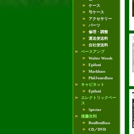
ケース
弓ケース
アクセサリー
パーツ
修理・調整
運送便送料
自社便送料
ベースアンプ
Walter Woods
Epifani
Markbass
PhilJonesBass
キャビネット
Epifani
エレクトリックベー
ス
Spector
後藤次利
BonBonBass
CD／DVD