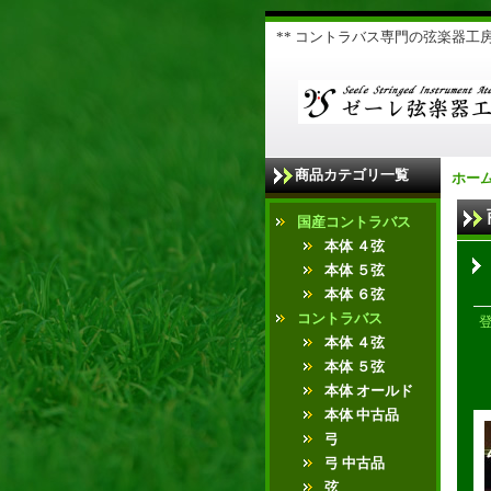
** コントラバス専門の弦楽器工房 
商品カテゴリ一覧
ホー
国産コントラバス
本体 ４弦
本体 ５弦
本体 ６弦
コントラバス
本体 ４弦
本体 ５弦
本体 オールド
本体 中古品
弓
弓 中古品
弦