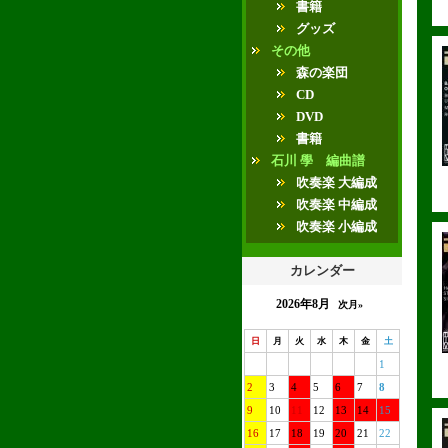
書籍
グッズ
その他
森の楽団
CD
DVD
書籍
石川 學 編曲譜
吹奏楽 大編成
吹奏楽 中編成
吹奏楽 小編成
カレンダー
2026年8月
次月»
日
月
火
水
木
金
土
1
2
3
4
5
6
7
8
9
10
11
12
13
14
15
16
17
18
19
20
21
22