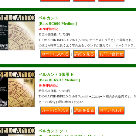
ベルカント
[Bass BC600 Medium]
50,200円
(税込)
希望小売価格
:
71,720円
THOMASTIK-INFELD GmbH (Austria) オーケストラ用として
の抜けが非常に良く太く芯のあるサウンドが魅力です。 オーケストラ
｜
｜
ベルカント 5弦用 Ｈ
[Bass BC65H2 Medium]
19,560円
(税込)
希望小売価格
:
27,940円
THOMASTIK-INFELD GmbH (Austria) ■ご注意■ Ｈ線のみの販売
とこのH線をお買い求めください。
｜
｜
ベルカント ソロ