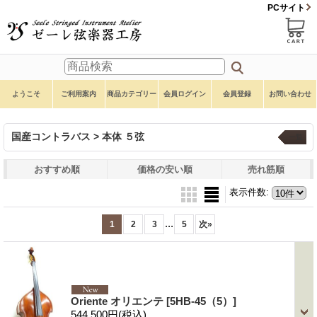
PCサイト
ようこそ
ご利用案内
商品カテゴリー
会員ログイン
会員登録
お問い合わせ
国産コントラバス > 本体 ５弦
一覧
おすすめ順
価格の安い順
売れ筋順
表示件数
:
...
1
2
3
5
次
»
Oriente オリエンテ
[5HB-45（5）]
544,500円
(税込)