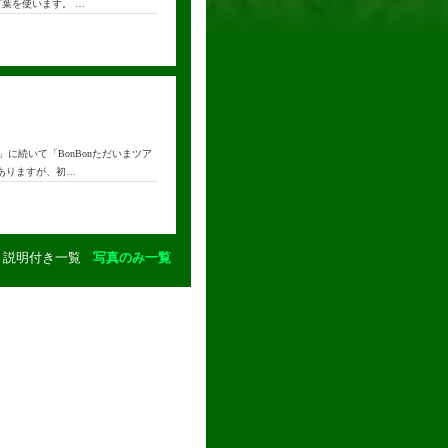
葉を使います。 …
」に続いて「BonBonただいまツア
ありますが、初…
説明付き一覧
写真のみ一覧