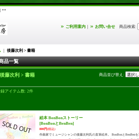
**
ご利用案内
｜
お問い合せ
商品検索
:
ム
｜
後藤次利 > 書籍
商品一覧
後藤次利 > 書籍
商品並び替え
:
登録アイテム数
:
2件
絵本 BonBonストーリー
[BonBonとBenBen]
800円
(税込)
作曲家でミュージシャンの後藤次利氏の直筆絵本。 BonBonとBenBe