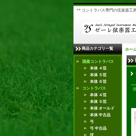
** コントラバス専門の弦楽器工房 
商品カテゴリ一覧
ホー
国産コントラバス
本体 ４弦
本体 ５弦
本体 ６弦
コントラバス
本体 ４弦
本体 ５弦
本体 オールド
本体 中古品
弓
弓 中古品
弦