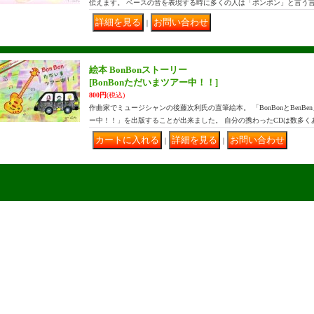
伝えます。 ベースの音を表現する時に多くの人は「ボンボン」と言う言
｜
絵本 BonBonストーリー
[BonBonただいまツアー中！！]
800円
(税込)
作曲家でミュージシャンの後藤次利氏の直筆絵本。 「BonBonとBenBen
ー中！！」を出版することが出来ました。 自分の携わったCDは数多く
｜
｜