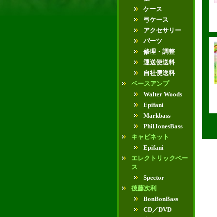
ケース
弓ケース
アクセサリー
パーツ
修理・調整
運送便送料
自社便送料
ベースアンプ
Walter Woods
Epifani
Markbass
PhilJonesBass
キャビネット
Epifani
エレクトリックベー
ス
Spector
後藤次利
BonBonBass
CD／DVD