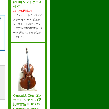
(2010) ソフトケース
付き]
3,575,000円
(税込)
ドイツ・コントラバスマイ
スターBjörn Stoll(ビョル
ン・ストール)のハイエン
ドモデル“HAVANNA”(ハバ
ナ)が委託中古美品で入荷
しました。…
Conrad A. Götz コン
ラート A. ゲッツ
[委
託中古品 No.857 W.
Germany (1966) ソ