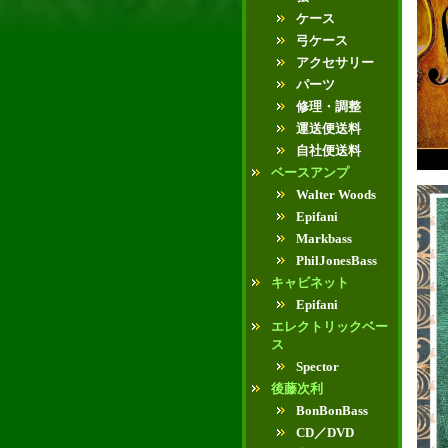
ケース
弓ケース
アクセサリー
パーツ
修理・調整
運送便送料
自社便送料
ベースアンプ
Walter Woods
Epifani
Markbass
PhilJonesBass
キャビネット
Epifani
エレクトリックベー
ス
Spector
後藤次利
BonBonBass
CD／DVD