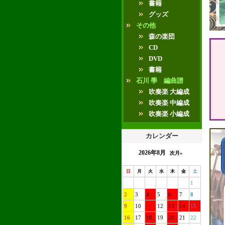
書籍
グッズ
その他
森の楽団
CD
DVD
書籍
石川 學 編曲譜
吹奏楽 大編成
吹奏楽 中編成
吹奏楽 小編成
カレンダー
2026年8月
次月»
日
月
火
水
木
金
土
1
2
3
4
5
6
7
8
9
10
11
12
13
14
15
16
17
18
19
20
21
22