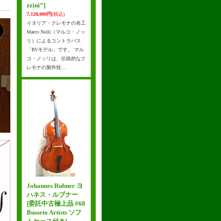
zzini”]
7,128,000円
(税込)
イタリア・クレモナの名工
Marco Nolli（マルコ・ノッ
リ）によるコントラバス
「RVモデル」です。 マル
コ・ノッリは、伝統的なク
レモナの製作技…
Johannes Rubner ヨ
ハネス・ルブナー
[委託中古極上品 #68
Busseto Artists ソフ