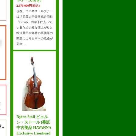
トケース付き]
2,970,000円
(税込)
現在、ヨハネス・ルブナー
は世界最大手楽器総合商社
「GEWA」の傘下に入って
いるため大幅な値上がりと
輸送費用や為替の高騰等の
問題により日本への流通が
完全…
Björn Stoll ビョル
ン・ストール
[委託
中古美品 HAVANNA
Exclusive Lionhead