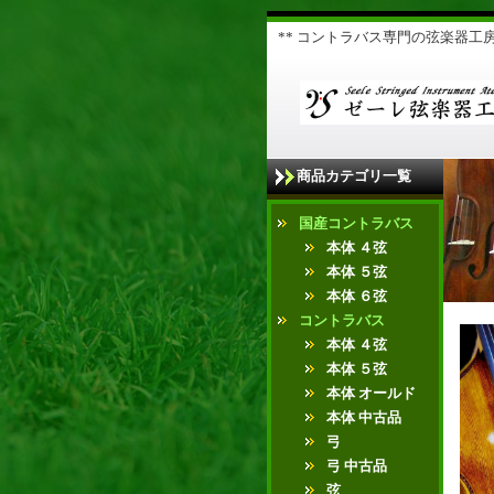
** コントラバス専門の弦楽器工房 
商品カテゴリ一覧
国産コントラバス
本体 ４弦
本体 ５弦
本体 ６弦
コントラバス
本体 ４弦
本体 ５弦
本体 オールド
本体 中古品
弓
弓 中古品
弦