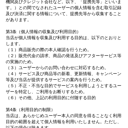
機関及びクレジット会社など。以下、「提携先等」といいま
す。）との間でなされたユーザーの個人情報を含む取引記録
及び決済に関する情報について、提携先等から収集すること
があります。
第3条（個人情報の収集及び利用目的）
当店が個人情報を収集及び利用する目的は、以下のとおりと
します。
（１）商品販売の際の本人確認を行うため。
（２）販売代金の請求、商品の発送及びアフターサービス等
の実施のため。
（３）ユーザーからのお問い合わせに対応するため。
（４）サービス及び商品等の新着、更新情報、キャンペーン
等及び当店が提供するサービスの案内を行うため。
（５）不正・不当な目的でサービスを利用しようとするユー
ザーを特定し、ご利用をお断りするため。
（６）その他、上記の利用目的に付随する目的
第4条（利用目的の制限）
当店は、あらかじめユーザー本人の同意を得ることなく利用
目的の範囲を超えて個人情報を利用いたしません。ただし、
以下の場合は除きます。