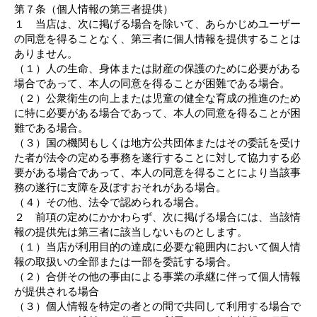
第７条（個人情報の第三者提供）
１ 当店は、次に掲げる場合を除いて、あらかじめユーザー
の同意を得ることなく、第三者に個人情報を提供することは
ありません。
（１）人の生命、身体または財産の保護のために必要がある
場合であって、本人の同意を得ることが困難である場合。
（２）公衆衛生の向上または児童の健全な育成の推進のため
に特に必要がある場合であって、本人の同意を得ることが困
難である場合。
（３）国の機関もしくは地方公共団体またはその委託を受け
た者が法令の定める事務を遂行することに対して協力する必
要がある場合であって、本人の同意を得ることにより当該事
務の遂行に支障を及ぼすおそれがある場合。
（４）その他、法令で認められる場合。
２ 前項の定めにかかわらず、次に掲げる場合には、当該情
報の提供先は第三者に該当しないものとします。
（１）当店が利用目的の達成に必要な範囲内において個人情
報の取扱いの全部または一部を委託する場合。
（２）合併その他の事由による事業の承継に伴って個人情報
が提供される場合
（３）個人情報を特定の者との間で共同して利用する場合で