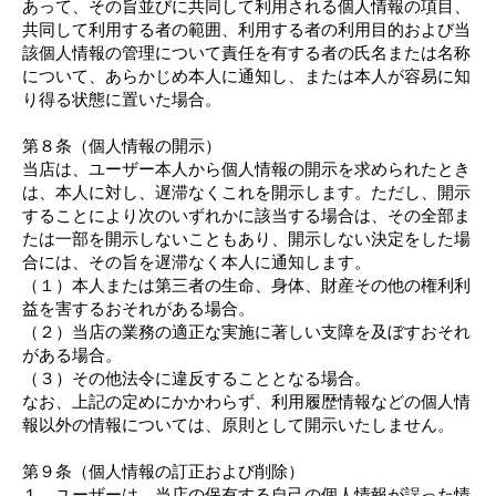
あって、その旨並びに共同して利用される個人情報の項目、
共同して利用する者の範囲、利用する者の利用目的および当
該個人情報の管理について責任を有する者の氏名または名称
について、あらかじめ本人に通知し、または本人が容易に知
り得る状態に置いた場合。
第８条（個人情報の開示）
当店は、ユーザー本人から個人情報の開示を求められたとき
は、本人に対し、遅滞なくこれを開示します。ただし、開示
することにより次のいずれかに該当する場合は、その全部ま
たは一部を開示しないこともあり、開示しない決定をした場
合には、その旨を遅滞なく本人に通知します。
（１）本人または第三者の生命、身体、財産その他の権利利
益を害するおそれがある場合。
（２）当店の業務の適正な実施に著しい支障を及ぼすおそれ
がある場合。
（３）その他法令に違反することとなる場合。
なお、上記の定めにかかわらず、利用履歴情報などの個人情
報以外の情報については、原則として開示いたしません。
第９条（個人情報の訂正および削除）
１ ユーザーは、当店の保有する自己の個人情報が誤った情