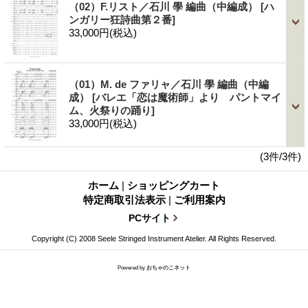
（02）F.リスト／石川 學 編曲（中編成）
[ハ
ンガリー狂詩曲第２番]
33,000円
(税込)
（01）M. de ファリャ／石川 學 編曲（中編
成）
[バレエ「恋は魔術師」より パントマイ
ム、火祭りの踊り]
33,000円
(税込)
(3件/3件)
ホーム
|
ショッピングカート
特定商取引法表示
|
ご利用案内
PCサイト
Copyright (C) 2008 Seele Stringed Instrument Atelier. All Rights Reserved.
Powered by
おちゃのこネット