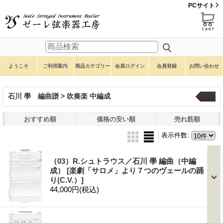
PCサイト
ようこそ
ご利用案内
商品カテゴリー
会員ログイン
会員登録
お問い合わせ
石川 學 編曲譜 > 吹奏楽 中編成
一覧
おすすめ順
価格の安い順
売れ筋順
表示件数
:
（03）R.シュトラウス／石川 學 編曲（中編
成）
[楽劇「サロメ」より７つのヴェールの踊
り(C.V.）]
44,000円
(税込)