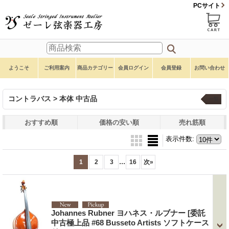
PCサイト
ようこそ
ご利用案内
商品カテゴリー
会員ログイン
会員登録
お問い合わせ
コントラバス > 本体 中古品
一覧
おすすめ順
価格の安い順
売れ筋順
表示件数
:
...
1
2
3
16
次
»
Johannes Rubner ヨハネス・ルブナー
[委託
中古極上品 #68 Busseto Artists ソフトケース