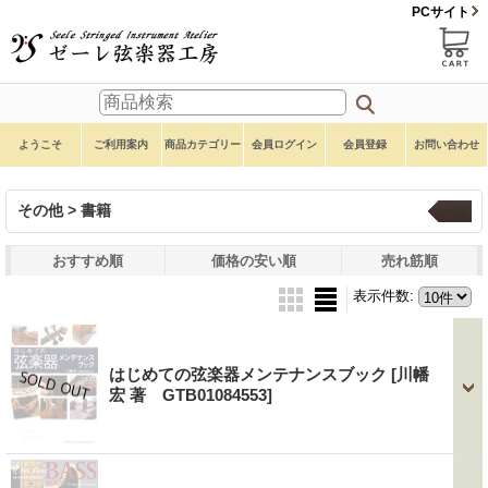
PCサイト
ようこそ
ご利用案内
商品カテゴリー
会員ログイン
会員登録
お問い合わせ
その他 > 書籍
一覧
おすすめ順
価格の安い順
売れ筋順
表示件数
:
はじめての弦楽器メンテナンスブック
[川幡
宏 著 GTB01084553]