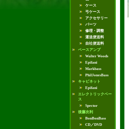
ケース
弓ケース
アクセサリー
パーツ
修理・調整
運送便送料
自社便送料
ベースアンプ
Walter Woods
Epifani
Markbass
PhilJonesBass
キャビネット
Epifani
エレクトリックベー
ス
Spector
後藤次利
BonBonBass
CD／DVD