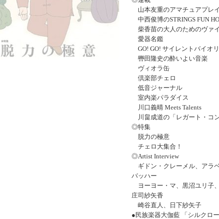
山本友重のアマチュアプレイ
中西俊博のSTRINGS FUN HO
柴香苗の大人のためのヴァイオ
愛器名鑑
GO! GO! サイレントバイオ
轡田隆史の酔いよい音楽
ヴィオラ缶
倶楽部チェロ
低音ジャーナル
室内楽パラダイス
川口義晴 Meets Talents
川畠成道の「レガート・コン
◎特集
脱力の極意
チェロ大集合！
◎Artist Interview
ギドン・クレーメル、アラベ
バッハー
ヨーヨー・マ、黒沼ユリ子、
庄司紗矢香
崎谷直人、日下紗矢子
●民族楽器大伽藍 「シルクロ