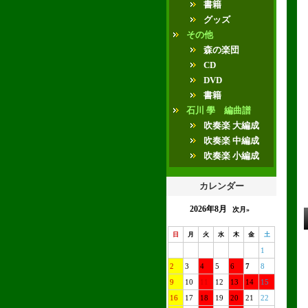
書籍
グッズ
その他
森の楽団
CD
DVD
書籍
石川 學 編曲譜
吹奏楽 大編成
吹奏楽 中編成
吹奏楽 小編成
カレンダー
2026年8月
次月»
日
月
火
水
木
金
土
1
2
3
4
5
6
7
8
9
10
11
12
13
14
15
16
17
18
19
20
21
22