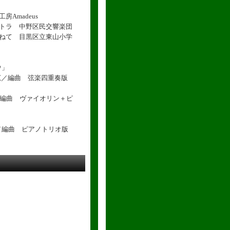
Amadeus
ストラ 中野区民交響楽団
訪ねて 目黒区立東山小学
ウ」
広／編曲 弦楽四重奏版
／編曲 ヴァイオリン＋ピ
編曲 ピアノトリオ版