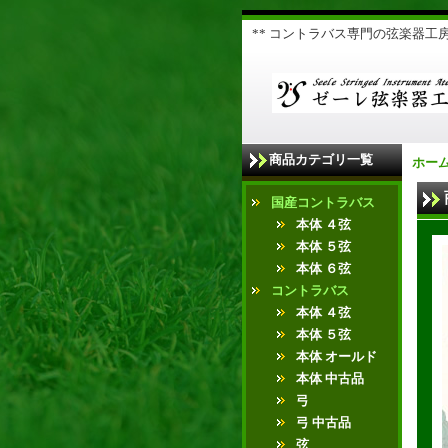
** コントラバス専門の弦楽器工房 
商品カテゴリ一覧
ホー
国産コントラバス
本体 ４弦
本体 ５弦
本体 ６弦
コントラバス
本体 ４弦
本体 ５弦
本体 オールド
本体 中古品
弓
弓 中古品
弦