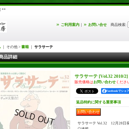
**
ご利用案内
｜
お問い合せ
商品検索
:
ム
｜ その他 >
書籍
｜
サラサーテ
商品詳細
サラサーテ
[
Vol.32 2010/2
]
販売価格は
お問い合わせ
くださ
Facebookでシェ
返品特約に関する重要事項
サラサーテ Vol.32 12月28
◎連載