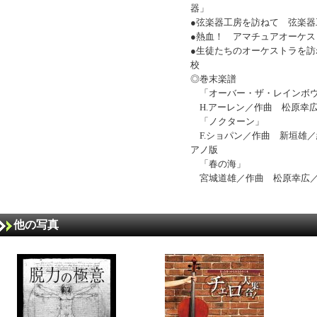
器」
●弦楽器工房を訪ねて 弦楽器工房
●熱血！ アマチュアオーケ
●生徒たちのオーケストラを
校
◎巻末楽譜
「オーバー・ザ・レインボ
H.アーレン／作曲 松原幸
「ノクターン」
F.ショパン／作曲 新垣雄
アノ版
「春の海」
宮城道雄／作曲 松原幸広／
他の写真