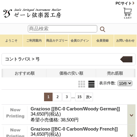
PCサイト
ようこそ
ご利用案内
商品カテゴリー
会員ログイン
会員登録
お問い合わせ
コントラバス > 弓
一覧
おすすめ順
価格の安い順
売れ筋順
表示件数
:
...
1
2
3
15
次
»
Grazioso
[[BC-0 Carbon/Woody German]]
34,650円
(税込)
希望小売価格
:
38,500円
Grazioso
[[BC-0 Carbon/Woody French]]
34,650円
(税込)