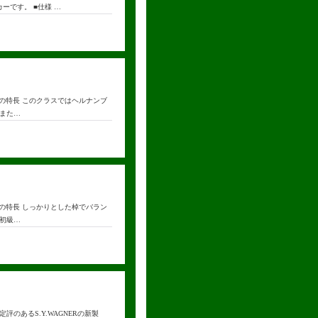
ーです。 ■仕様 …
y ■弓の特長 このクラスではヘルナンブ
また…
y ■弓の特長 しっかりとした棹でバラン
初級…
のあるS.Y.WAGNERの新製