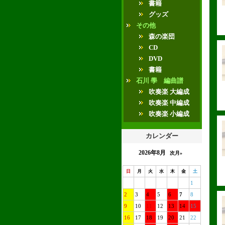
書籍
グッズ
その他
森の楽団
CD
DVD
書籍
石川 學 編曲譜
吹奏楽 大編成
吹奏楽 中編成
吹奏楽 小編成
カレンダー
2026年8月
次月»
日
月
火
水
木
金
土
1
2
3
4
5
6
7
8
9
10
11
12
13
14
15
16
17
18
19
20
21
22