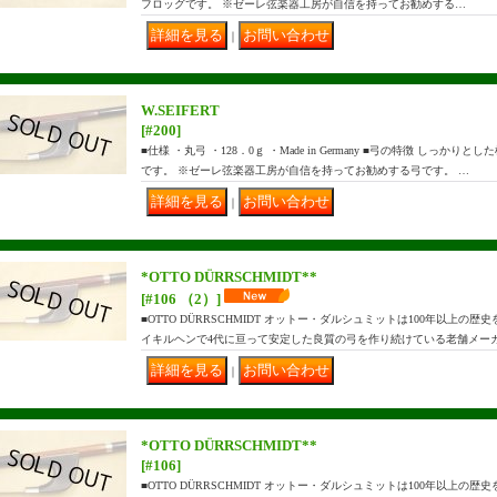
フロッグです。 ※ゼーレ弦楽器工房が自信を持ってお勧めする…
｜
W.SEIFERT
[#200]
■仕様 ・丸弓 ・128．0ｇ ・Made in Germany ■弓の特徴 しっ
です。 ※ゼーレ弦楽器工房が自信を持ってお勧めする弓です。 …
｜
*OTTO DÜRRSCHMIDT**
[#106 （2）]
■OTTO DÜRRSCHMIDT オットー・ダルシュミットは100年以上
イキルヘンで4代に亘って安定した良質の弓を作り続けている老舗メーカ
｜
*OTTO DÜRRSCHMIDT**
[#106]
■OTTO DÜRRSCHMIDT オットー・ダルシュミットは100年以上