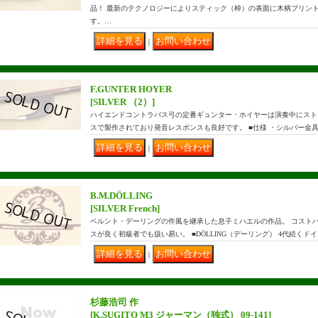
品！ 最新のテクノロジーによりスティック（棹）の表面に木柄プリン
す。…
｜
F.GUNTER HOYER
[SILVER （2）]
ハイエンドコントラバス弓の定番ギュンター・ホイヤーは演奏中にスト
スで製作されており発音レスポンスも良好です。 ■仕様 ・シルバー金具 ・
｜
B.M.DÖLLING
[SILVER French]
ベルント・デーリングの作風を継承した息子ミハエルの作品。 コスト
スが良く初級者でも扱い易い。 ■DÖLLING（デーリング） 4代続く
｜
杉藤浩司 作
[K.SUGITO M3 ジャーマン（独式） 09-141]