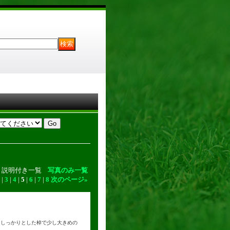
説明付き一覧
写真のみ一覧
|
3
|
4
|
5
|
6
|
7
|
8
次のページ
»
弓の特徴 しっかりとした棹で少し大きめの