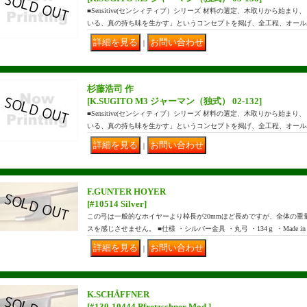
■Sensitive(センシィティブ）シリーズ 材料の選定、木取りから始
いる、真の持ち味を生かす」というコンセプトを掲げ、全工程、オール
｜
杉藤浩司 作
[K.SUGITO M3 ジャーマン（独式） 02-132]
■Sensitive(センシィティブ）シリーズ 材料の選定、木取りから始
いる、真の持ち味を生かす」というコンセプトを掲げ、全工程、オール
｜
F.GUNTER HOYER
[#10514 Silver]
この弓は一般的なホイヤーより棹長が20mmほど長めですが、全体の重
スを感じさせません。 ■仕様 ・シルバー金具 ・丸弓 ・134ｇ ・Made in 
｜
K.SCHÄFFNER
[#130-10444 Pfretzschner Mod.]