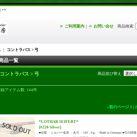
**
ご利用案内
｜
お問い合せ
商品検索
:
ム
｜
コントラバス > 弓
商品一覧
コントラバス > 弓
商品並び替え
:
登録アイテム数
:
144件
«
前のページ
1
|
2
*LOTHAR SEIFERT*
[#220 Silver]
■仕様 ・シルバー金具 ・丸弓 ・143．0ｇ ・Made in Germany ■