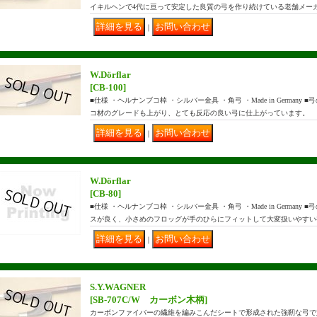
イキルヘンで4代に亘って安定した良質の弓を作り続けている老舗メーカ
｜
W.Dörflar
[CB-100]
■仕様 ・ヘルナンブコ棹 ・シルバー金具 ・角弓 ・Made in German
コ材のグレードも上がり、とても反応の良い弓に仕上がっています。 
｜
W.Dörflar
[CB-80]
■仕様 ・ヘルナンブコ棹 ・シルバー金具 ・角弓 ・Made in German
スが良く、小さめのフロッグが手のひらにフィットして大変扱いやすい
｜
S.Y.WAGNER
[SB-707C/W カーボン木柄]
カーボンファイバーの繊維を編みこんだシートで形成された強靭な弓で定評