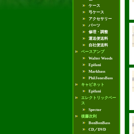
ケース
弓ケース
アクセサリー
パーツ
修理・調整
運送便送料
自社便送料
ベースアンプ
Walter Woods
Epifani
Markbass
PhilJonesBass
キャビネット
Epifani
エレクトリックベー
ス
Spector
後藤次利
BonBonBass
CD／DVD