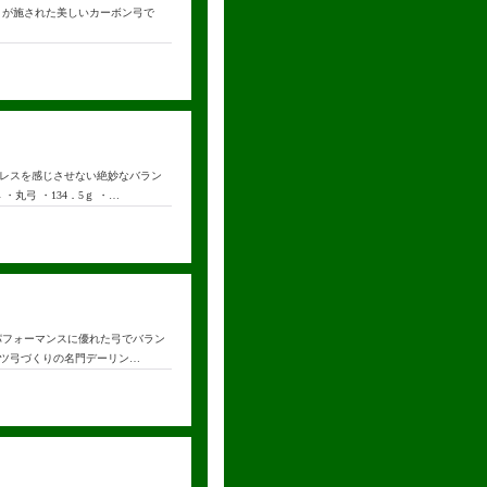
トが施された美しいカーボン弓で
レスを感じさせない絶妙なバラン
丸弓 ・134．5ｇ ・…
パフォーマンスに優れた弓でバラン
ドイツ弓づくりの名門デーリン…