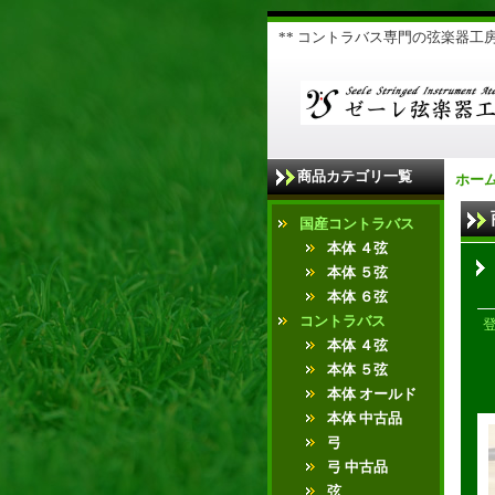
** コントラバス専門の弦楽器工房 
商品カテゴリ一覧
ホー
国産コントラバス
本体 ４弦
本体 ５弦
本体 ６弦
コントラバス
本体 ４弦
本体 ５弦
本体 オールド
本体 中古品
弓
弓 中古品
弦