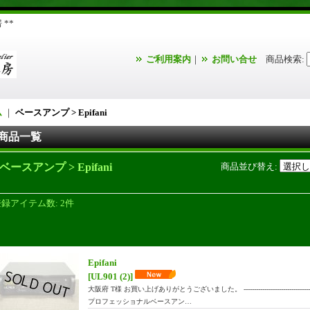
**
ご利用案内
｜
お問い合せ
商品検索
:
ム
｜
ベースアンプ > Epifani
商品一覧
ベースアンプ > Epifani
商品並び替え
:
登録アイテム数
:
2件
Epifani
[UL901 (2)]
大阪府 T様 お買い上げありがとうございました。 -------------------------------
プロフェッショナルベースアン…