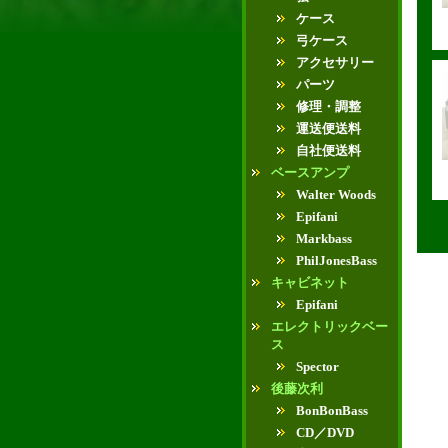
ケース
弓ケース
アクセサリー
パーツ
修理・調整
運送便送料
自社便送料
ベースアンプ
Walter Woods
Epifani
Markbass
PhilJonesBass
キャビネット
Epifani
エレクトリックベー
ス
Spector
後藤次利
BonBonBass
CD／DVD