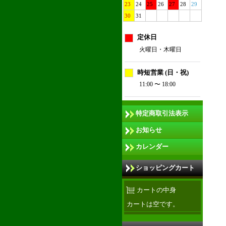
23
24
25
26
27
28
29
30
31
定休日
火曜日・木曜日
時短営業 (日・祝)
11:00 〜 18:00
特定商取引法表示
お知らせ
カレンダー
ショッピングカート
カートの中身
カートは空です。