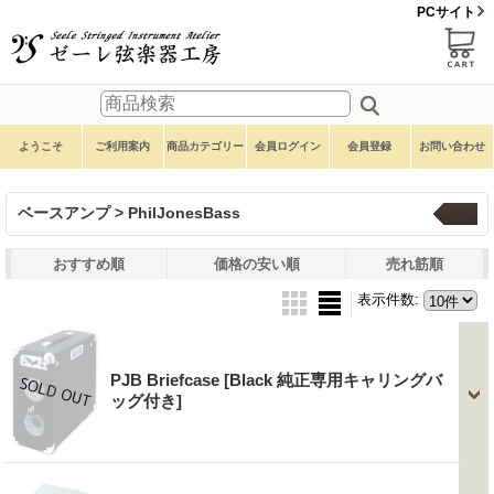
PCサイト
ようこそ
ご利用案内
商品カテゴリー
会員ログイン
会員登録
お問い合わせ
ベースアンプ > PhilJonesBass
一覧
おすすめ順
価格の安い順
売れ筋順
表示件数
:
PJB Briefcase
[Black 純正専用キャリングバ
ッグ付き]