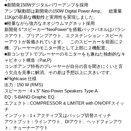
■新開発150Wデジタルパワーアンプを採用
アンプ駆動部は新開発の150W Digital Power Amp。 総重量
11Kgの容易な機動性と実用性を実現しました。
■軽量ながら強力なネオジウムマグネット採用
新開発５”スピーカー“NeoPower”を搭載バックパネルはバラン
スアウト、プリアンプアウト、エクステンション・スピーカ
ーアウトが装備されています。 このスピーカーを前面に２
機、プレーヤーのモニター用として上部に２機配置。
■新コンセプトでプレーヤーのモニターをも兼ねた独創的なキ
ャビネット構造（Pat.P)
コンボアンプ特有のプレーヤーが自分の音を聞きにくいと言
う欠点を見事に解消。その差は予想以上に大きいです。
■Flightcase 仕様
出力 : 150 W (RMS)
スピーカー : 4ｘ5” Neo-Power Speakers Type-A
EQ : 5-BAND Graphic EQ
エフェクト : COMPRESSOR & LIMITER with ON/OFFスイッ
チ
インプット : 1ｘアクティブ又はパッシブ切替スイッチ
アウトプット : ラインアウト、DIアウト、ヘッドフォンアウ
ト、チューナーアウト