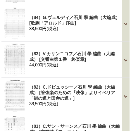
（84）G.ヴェルディ／石川 學 編曲（大編成）
[歌劇「アロルド」序曲]
38,500円
(税込)
（83）V.カリンニコフ／石川 學 編曲（大編
成）
[交響曲第１番 終楽章]
44,000円
(税込)
（82）C.ドビュッシー／石川 學 編曲（大編
成）
[管弦楽のための『映像』よりイベリア
「街の道と田舎の道」]
38,500円
(税込)
（81）C.サン・サーンス／石川 學 編曲（大編