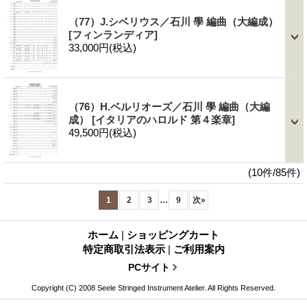
（77）J.シベリウス／石川 學 編曲（大編成）
[フィンランディア]
33,000円
(税込)
（76）H.ベルリオーズ／石川 學 編曲（大編
成）
[イタリアのハロルド 第４楽章]
49,500円
(税込)
(10件/85件)
...
1
2
3
9
次
»
ホーム
|
ショッピングカート
特定商取引法表示
|
ご利用案内
PCサイト
Copyright (C) 2008 Seele Stringed Instrument Atelier. All Rights Reserved.