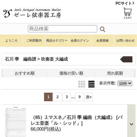
PCサイト
ようこそ
ご利用案内
商品カテゴリー
会員ログイン
会員登録
お問い合わせ
石川 學 編曲譜 > 吹奏楽 大編成
一覧
おすすめ順
価格の安い順
売れ筋順
表示件数
:
...
1
2
3
9
次
»
（85）J.マスネ／石川 學 編曲（大編成）
[バ
レエ音楽「ル・シッド」]
66,000円
(税込)