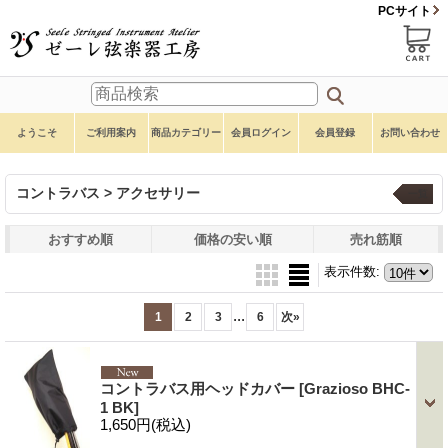
PCサイト
ようこそ
ご利用案内
商品カテゴリー
会員ログイン
会員登録
お問い合わせ
コントラバス > アクセサリー
一覧
おすすめ順
価格の安い順
売れ筋順
表示件数
:
...
1
2
3
6
次
»
コントラバス用ヘッドカバー
[Grazioso BHC-
1 BK]
1,650円
(税込)