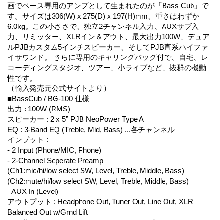
画でベース専用のアンプとして生まれたのが「Bass Cub」で
す。サイズは306(W) x 275(D) x 197(H)mm、重さはわずか
6.0kg。この小ささで、独立2チャンネル入力、AUXサブ入
力、リミッター、XLRイン＆アウト、最大出力100W、デュア
ルPJBカスタム5インチスピーカー、そしてPJB直系ハイファ
イサウンド。 さらに専用のキャリングバッグ付で、自宅、レ
コーディングスタジオ、ツアー、小ライブなど、抜群の機動
性です。
（輸入発売元公式サイトより）
■BassCub / BG-100 仕様
出力 : 100W (RMS)
スピーカー : 2 x 5” PJB NeoPower Type A
EQ : 3-Band EQ (Treble, Mid, Bass) ...各チャンネル
インプット :
- 2 Input (Phone/MIC, Phone)
- 2-Channel Seperate Preamp
(Ch1:mic/hi/low select SW, Level, Treble, Middle, Bass)
(Ch2:mute/hi/low select SW, Level, Treble, Middle, Bass)
- AUX In (Level)
アウトプット : Headphone Out, Tuner Out, Line Out, XLR
Balanced Out w/Grnd Lift