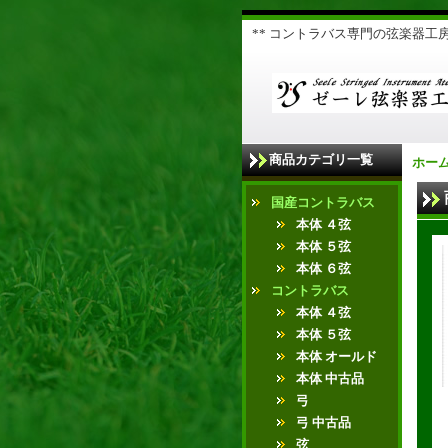
** コントラバス専門の弦楽器工房 
商品カテゴリ一覧
ホー
国産コントラバス
本体 ４弦
本体 ５弦
本体 ６弦
コントラバス
本体 ４弦
本体 ５弦
本体 オールド
本体 中古品
弓
弓 中古品
弦