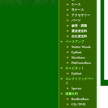
ケース
弓ケース
アクセサリー
パーツ
修理・調整
運送便送料
自社便送料
ベースアンプ
Walter Woods
Epifani
Markbass
PhilJonesBass
キャビネット
Epifani
エレクトリックベー
ス
Spector
後藤次利
BonBonBass
CD／DVD