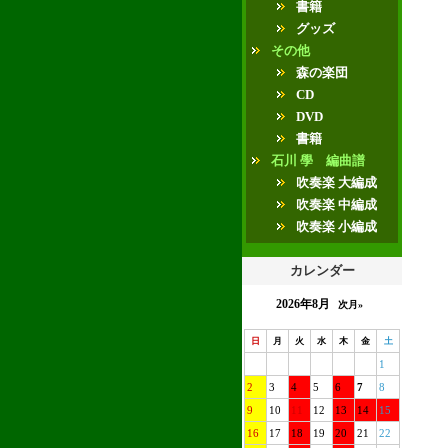
書籍
グッズ
その他
森の楽団
CD
DVD
書籍
石川 學 編曲譜
吹奏楽 大編成
吹奏楽 中編成
吹奏楽 小編成
カレンダー
2026年8月
次月»
日
月
火
水
木
金
土
1
2
3
4
5
6
7
8
9
10
11
12
13
14
15
16
17
18
19
20
21
22