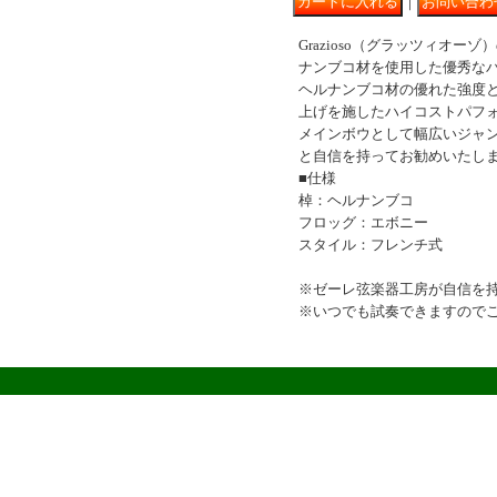
｜
Grazioso（グラッツィオー
ナンブコ材を使用した優秀な
ヘルナンブコ材の優れた強度
上げを施したハイコストパフ
メインボウとして幅広いジャ
と自信を持ってお勧めいたし
■仕様
棹：ヘルナンブコ
フロッグ：エボニー
スタイル：フレンチ式
※ゼーレ弦楽器工房が自信を
※いつでも試奏できますので