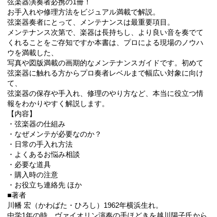
弦楽器演奏者必携の1冊！
お手入れや修理方法をビジュアル満載で解説。
弦楽器奏者にとって、メンテナンスは最重要項目。
メンテナンス次第で、楽器は長持ちし、より良い音を奏でて
くれることをご存知ですか本書は、プロによる現場のノウハ
ウを満載した、
写真や図版満載の画期的なメンテナンスガイドです。初めて
弦楽器に触れる方からプロ奏者レベルまで幅広い対象に向け
て、
弦楽器の保存や手入れ、修理のやり方など、本当に役立つ情
報をわかりやすく解説します。
【内容】
・弦楽器の仕組み
・なぜメンテが必要なのか？
・日常の手入れ方法
・よくあるお悩み相談
・必要な道具
・購入時の注意
・お役立ち連絡先 ほか
■著者
川幡 宏（かわばた・ひろし）1962年横浜生れ。
中学1年の時、ヴァイオリン演奏の手ほどきを越川陽子氏から