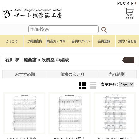
PCサイト
ようこそ
ご利用案内
商品カテゴリー
会員ログイン
会員登録
お問い合わせ
石川 學 編曲譜 > 吹奏楽 中編成
一覧
おすすめ順
価格の安い順
売れ筋順
表示件数
:
（03）R.シュトラウス／石川 學 編曲（中編成）
（02）F.リスト／石川 學 編曲（中編成）
（01）M. de ファリャ／石川 學 編曲（中編成）