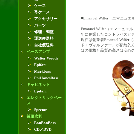
ケース
弓ケース
■Emanuel Wilfer（エマ
アクセサリー
パーツ
Emanuel Wilfer（エ
修理・調整
年に創業したコントラバスと
運送便送料
現在は創業者Emanuel Wilf
自社便送料
ド・ヴィルファー）が伝統的
はの風格と品質の高さは安心
ベースアンプ
Walter Woods
Epifani
Markbass
PhilJonesBass
キャビネット
Epifani
エレクトリックベー
ス
Spector
後藤次利
BonBonBass
CD／DVD