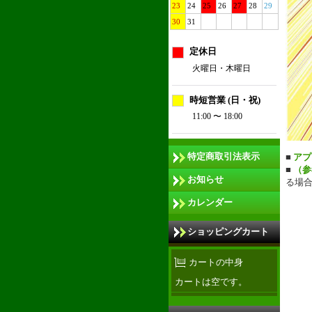
23
24
25
26
27
28
29
30
31
定休日
火曜日・木曜日
時短営業 (日・祝)
11:00 〜 18:00
特定商取引法表示
■
アプ
■
（参
お知らせ
る場
カレンダー
ショッピングカート
カートの中身
カートは空です。