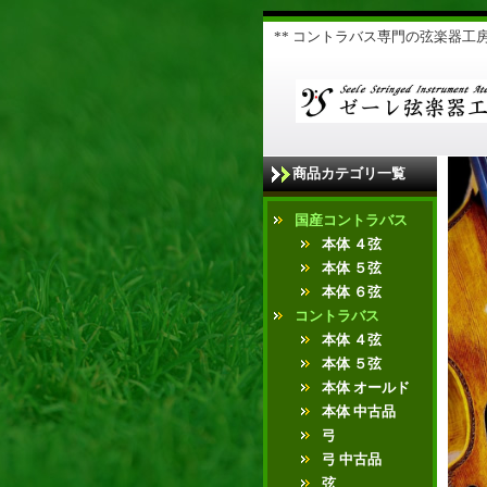
** コントラバス専門の弦楽器工房 
商品カテゴリ一覧
国産コントラバス
本体 ４弦
本体 ５弦
本体 ６弦
コントラバス
本体 ４弦
本体 ５弦
本体 オールド
本体 中古品
弓
弓 中古品
弦