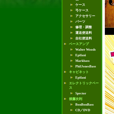
ケース
弓ケース
アクセサリー
パーツ
修理・調整
運送便送料
自社便送料
ベースアンプ
Walter Woods
Epifani
Markbass
PhilJonesBass
キャビネット
Epifani
エレクトリックベー
ス
Spector
後藤次利
BonBonBass
CD／DVD