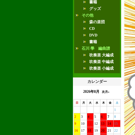
書籍
グッズ
その他
森の楽団
CD
DVD
書籍
石川 學 編曲譜
吹奏楽 大編成
吹奏楽 中編成
吹奏楽 小編成
カレンダー
2026年8月
次月»
日
月
火
水
木
金
土
1
2
3
4
5
6
7
8
9
10
11
12
13
14
15
16
17
18
19
20
21
22