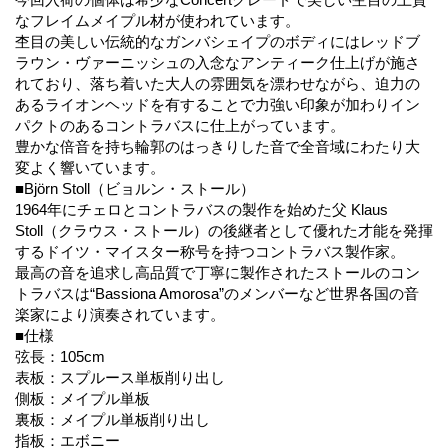
なフレイムメイプル材が使われています。
杢目の美しい伝統的なガンバシェイプのボディにはレッドブ
ラウン・ヴァーニッシュの入念なアンティーク仕上げが施さ
れており、落ち着いた大人の雰囲気を漂わせながら、迫力の
あるライオンヘッドを有することで力強い印象が加わりイン
パクトのあるコントラバスに仕上がっています。
豊かな倍音を持ち輪郭のはっきりした音で全音域にわたり大
変よく響いています。
■Björn Stoll（ビョルン・ストール）
1964年にチェロとコントラバスの製作を始めた父 Klaus
Stoll（クラウス・ストール）の後継者として優れた才能を発揮
するドイツ・マイスター称号を持つコントラバス製作家。
最高の音を追求し高品質で丁寧に製作されたストールのコン
トラバスは“Bassiona Amorosa”のメンバーなど世界各国の音
楽家により演奏されています。
■仕様
弦長：105cm
表板：スプルース単板削り出し
側板：メイプル単板
裏板：メイプル単板削り出し
指板：エボニー