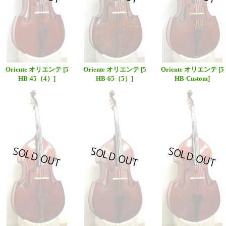
Oriente オリエンテ
[5
Oriente オリエンテ
[5
Oriente オリエンテ
[5
HB-45（4）]
HB-65（5）]
HB-Custom]