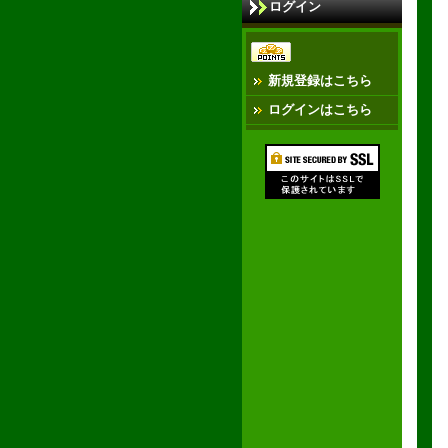
ログイン
新規登録はこちら
ログインはこちら