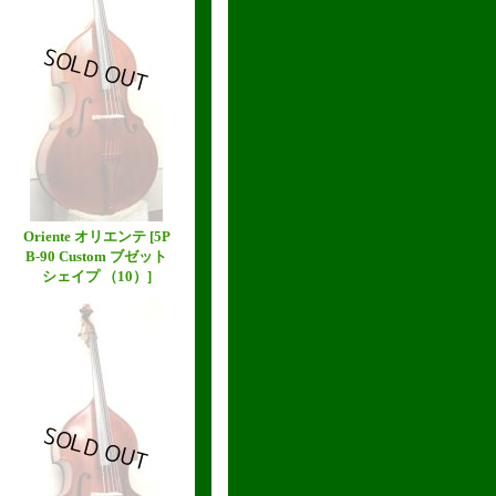
Oriente オリエンテ
[5P
B-90 Custom ブゼット
シェイプ （10）]