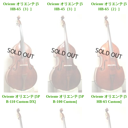
Oriente オリエンテ
[5
Oriente オリエンテ
[5
Oriente オリエンテ
[5
HB-65（3）]
HB-45（3）]
HB-65（2）]
Oriente オリエンテ
[5P
Oriente オリエンテ
[5P
Oriente オリエンテ
[5
B-110 Custom DX]
B-100 Custom]
HB-65 Custom]