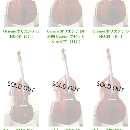
Oriente オリエンテ
[5
Oriente オリエンテ
[5P
Oriente オリエンテ
[5
HO-58 （9）]
B-90 Custom ブゼット
HO-58 （8）]
シェイプ （11）]