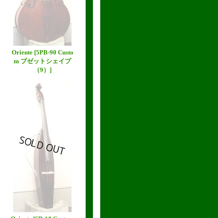
Oriente
[5PB-90 Custo
m ブゼットシェイプ
（9）]