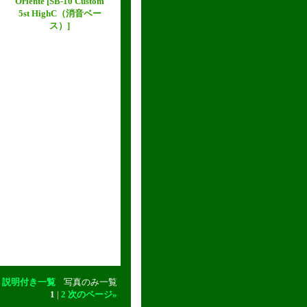
Oriente
[SB-10 Custom
5st HighC（消音ベー
ス）]
説明付き一覧
写真のみ一覧
1
|
2
次のページ
»