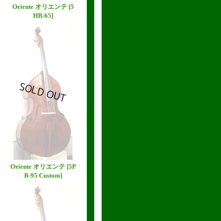
Oriente オリエンテ
[5
HB-65]
Oriente オリエンテ
[5P
B-95 Custom]