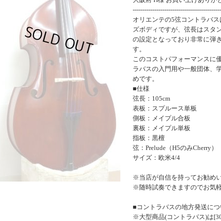
--------------------------------------------
オリエンテの5弦コントラバス
ズボディですが、弦長はスタン
の設定となっており非常に弾
す。
このコストパフォーマンスに優れ
ラバスの入門用や一般団体、
めです。
■仕様
弦長：105cm
表板：スプルース単板
側板：メイプル合板
裏板：メイプル単板
指板：黒檀
弦：Prelude（H5のみCherry）
サイズ：欧米4/4
※当店が自信を持ってお勧め
※随時試奏できますのでお気
■コントラバスの地方発送につ
※大型商品(コントラバス)は[30