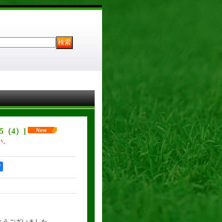
45（4）
]
い。
ア
がとうございました。