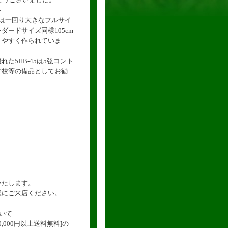
-
は一回り大きなフルサイ
ダードサイズ同様105cm
きやすく作られていま
た5HB-45は5弦コント
学校等の備品としてお勧
いたします。
軽にご来店ください。
いて
,000円以上送料無料]の