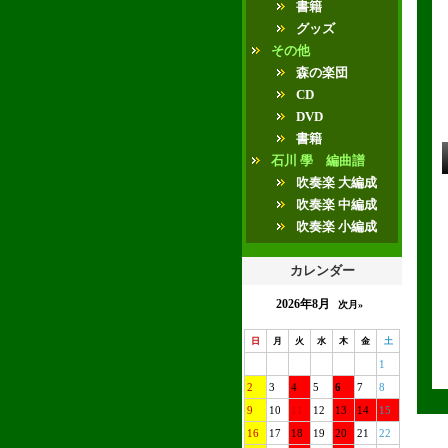
書籍
グッズ
その他
森の楽団
CD
DVD
書籍
石川 學 編曲譜
吹奏楽 大編成
吹奏楽 中編成
吹奏楽 小編成
カレンダー
2026年8月
次月»
日
月
火
水
木
金
土
1
2
3
4
5
6
7
8
9
10
11
12
13
14
15
16
17
18
19
20
21
22