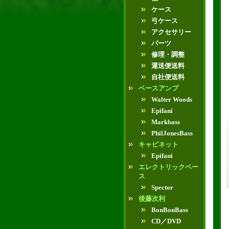
ケース
弓ケース
アクセサリー
パーツ
修理・調整
運送便送料
自社便送料
ベースアンプ
Walter Woods
Epifani
Markbass
PhilJonesBass
キャビネット
Epifani
エレクトリックベー
ス
Spector
後藤次利
BonBonBass
CD／DVD