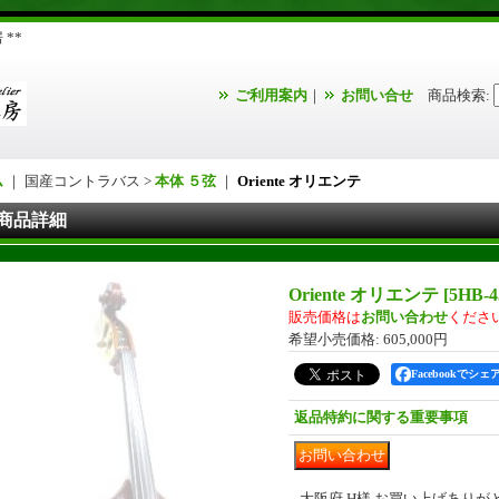
**
ご利用案内
｜
お問い合せ
商品検索
:
ム
｜ 国産コントラバス >
本体 ５弦
｜
Oriente オリエンテ
商品詳細
Oriente オリエンテ
[
5HB-
販売価格は
お問い合わせ
くださ
希望小売価格
:
605,000円
Facebookでシェ
返品特約に関する重要事項
大阪府 H様 お買い上げあり