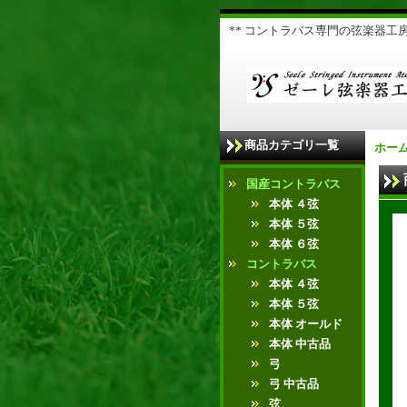
** コントラバス専門の弦楽器工房 
商品カテゴリ一覧
ホー
国産コントラバス
本体 ４弦
本体 ５弦
本体 ６弦
コントラバス
本体 ４弦
本体 ５弦
本体 オールド
本体 中古品
弓
弓 中古品
弦