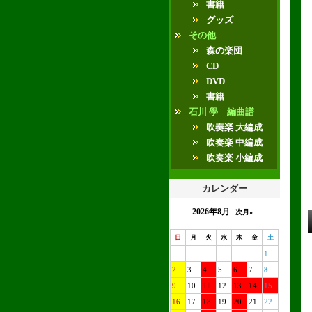
書籍
グッズ
その他
森の楽団
CD
DVD
書籍
石川 學 編曲譜
吹奏楽 大編成
吹奏楽 中編成
吹奏楽 小編成
カレンダー
2026年8月
次月»
日
月
火
水
木
金
土
1
2
3
4
5
6
7
8
9
10
11
12
13
14
15
16
17
18
19
20
21
22