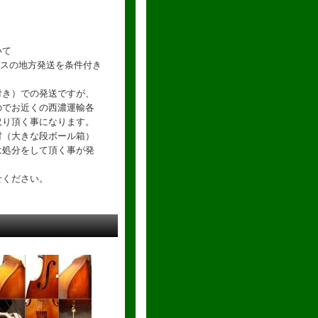
いて
ラバスの地方発送を条件付き
。
付き）での発送ですが、
のでお近くの西濃運輸各
取り頂く事になります。
材（大きな段ボール箱）
は処分をして頂く事が発
せください。