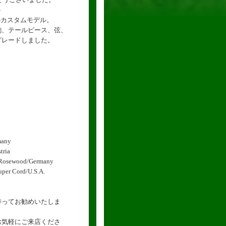
-
5のカスタムモデル。
駒、テールピース、弦、
グレードしました。
any
ria
osewood/Germany
 Cord/U.S.A.
持ってお勧めいたしま
お気軽にご来店くださ