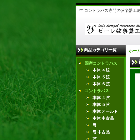
** コントラバス専門の弦楽器工房 
商品カテゴリ一覧
ホー
国産コントラバス
本体 ４弦
本体 ５弦
本体 ６弦
コントラバス
本体 ４弦
本体 ５弦
本体 オールド
本体 中古品
弓
弓 中古品
弦