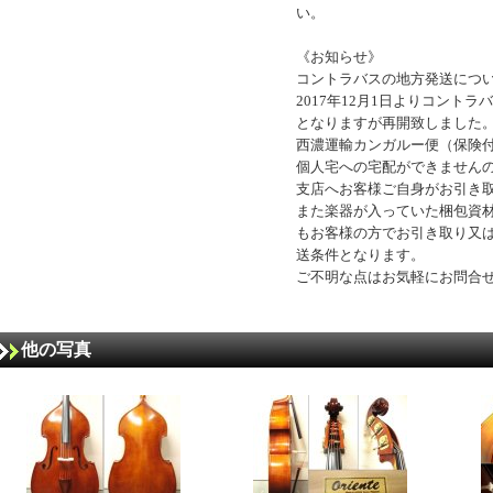
い。
《お知らせ》
コントラバスの地方発送につ
2017年12月1日よりコント
となりますが再開致しました
西濃運輸カンガルー便（保険
個人宅への宅配ができません
支店へお客様ご自身がお引き
また楽器が入っていた梱包資
もお客様の方でお引き取り又
送条件となります。
ご不明な点はお気軽にお問合
他の写真