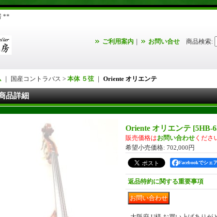
**
ご利用案内
｜
お問い合せ
商品検索
:
ム
｜ 国産コントラバス >
本体 ５弦
｜
Oriente オリエンテ
商品詳細
Oriente オリエンテ
[
5HB-6
販売価格は
お問い合わせ
くださ
希望小売価格
:
702,000円
Facebookでシェ
返品特約に関する重要事項
大阪府 U様 お買い上げあり