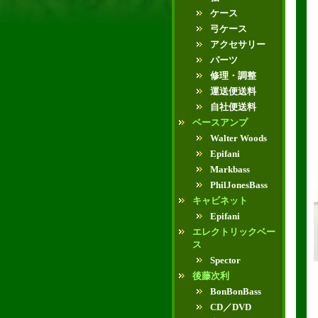
ケース
弓ケース
アクセサリー
パーツ
修理・調整
運送便送料
自社便送料
ベースアンプ
Walter Woods
Epifani
Markbass
PhilJonesBass
キャビネット
Epifani
エレクトリックベー
ス
Spector
後藤次利
BonBonBass
CD／DVD