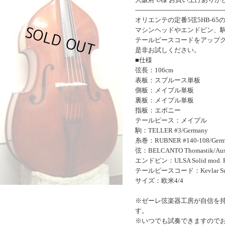
--------------------------------------------
オリエンテの定番5弦5HB-6
マシンヘッドやエンドピン、
テールピースコードをアップ
是非お試しください。
■仕様
弦長：106cm
表板：スプルース単板
側板：メイプル単板
裏板：メイプル単板
指板：エボニー
テールピース：メイプル
駒：TELLER #3/Germany
糸巻：RUBNER #140-108/Germ
弦：BELCANTO Thomastik/Aust
エンドピン：ULSA Solid mod. R
テールピースコード：Kevlar Super
サイズ：欧米4/4
※ゼーレ弦楽器工房が自信を
す。
※いつでも試奏できますので