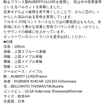
駒もフランス製AUBERTのLUXEを使用し、弦は今や世界基準
といえるベルカントを装着しました。
従来モデルより板厚を若干厚くしたことで、さらに芯のしっ
かりした深みのある音色を実現しています。
フルサイズ5弦コントラバスならではの重低音はもちろん、全
音域にわたり豊かな音量と音色でバランス良くしっかりとし
たサウンドの個体に仕上がっています。
オンリーワンのコントラバスを是非お試しください。
■仕様
弦長：105cm
表板：上質スプルース単板
側板：上質メイプル単板
裏板：上質メイプル単板
指板：エボニー
テールピース：メイプル
駒：AUBERT LUXE/France
糸巻：RUBNER #140-NF-123-EH-G/Germany
弦：BELCANTO THOMASTIK/Austria
エンドピン：ULSA Solid mod. Rosewood/German
サイズ：欧米4/4
生産国：日本