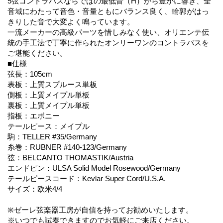
5弦コントラバスならではの最低音（H）から豊かに響き、全
音域にわたって音色・音量ともにバランス良く、輪郭がはっ
きりした音で大変よく鳴っています。
一流メーカーの高級パーツを惜しみなく使い、オリエンテ伝
統の手工法で丁寧に作られたオンリーワンのコントラバスを
ご堪能ください。
■仕様
弦長：105cm
表板：上質スプルース単板
側板：上質メイプル単板
裏板：上質メイプル単板
指板：エボニー
テールピース：メイプル
駒：TELLER #35/Germany
糸巻：RUBNER #140-123/Germany
弦：BELCANTO THOMASTIK/Austria
エンドピン：ULSA Solid Model Rosewood/Germany
テールピースコード：Kevlar Super Cord/U.S.A.
サイズ：欧米4/4
※ゼーレ弦楽器工房が自信を持ってお勧めいたします。
※いつでも試奏できますのでお気軽にご来店ください。