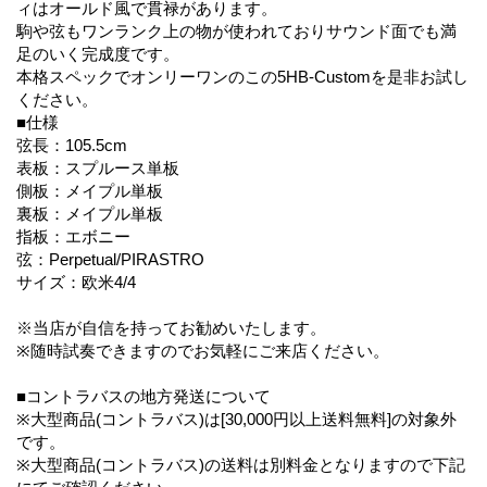
ィはオールド風で貫禄があります。
駒や弦もワンランク上の物が使われておりサウンド面でも満
足のいく完成度です。
本格スペックでオンリーワンのこの5HB-Customを是非お試し
ください。
■仕様
弦長：105.5cm
表板：スプルース単板
側板：メイプル単板
裏板：メイプル単板
指板：エボニー
弦：Perpetual/PIRASTRO
サイズ：欧米4/4
※当店が自信を持ってお勧めいたします。
※随時試奏できますのでお気軽にご来店ください。
■コントラバスの地方発送について
※大型商品(コントラバス)は[30,000円以上送料無料]の対象外
です。
※大型商品(コントラバス)の送料は別料金となりますので下記