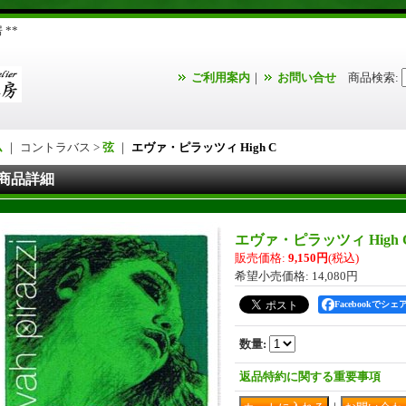
**
ご利用案内
｜
お問い合せ
商品検索
:
ム
｜ コントラバス >
弦
｜
エヴァ・ピラッツィ High C
商品詳細
エヴァ・ピラッツィ High 
販売価格
:
9,150円
(税込)
希望小売価格
:
14,080円
Facebookでシェ
数量
:
返品特約に関する重要事項