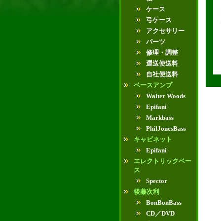
ケース
弓ケース
アクセサリー
パーツ
修理・調整
運送便送料
自社便送料
ベースアンプ
Walter Woods
Epifani
Markbass
PhilJonesBass
キャビネット
Epifani
エレクトリックベー
ス
Spector
後藤次利
BonBonBass
CD／DVD