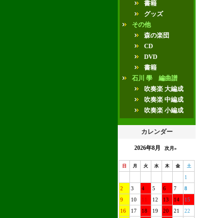
書籍
グッズ
その他
森の楽団
CD
DVD
書籍
石川 學 編曲譜
吹奏楽 大編成
吹奏楽 中編成
吹奏楽 小編成
カレンダー
2026年8月
次月»
日
月
火
水
木
金
土
1
2
3
4
5
6
7
8
9
10
11
12
13
14
15
16
17
18
19
20
21
22