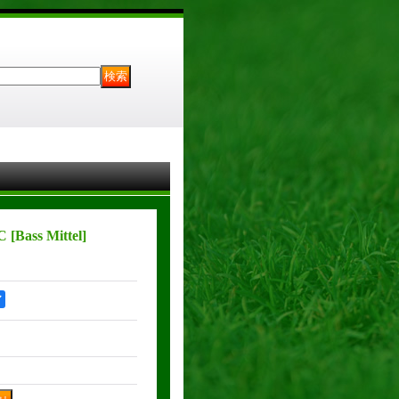
C
[
Bass Mittel
]
ア