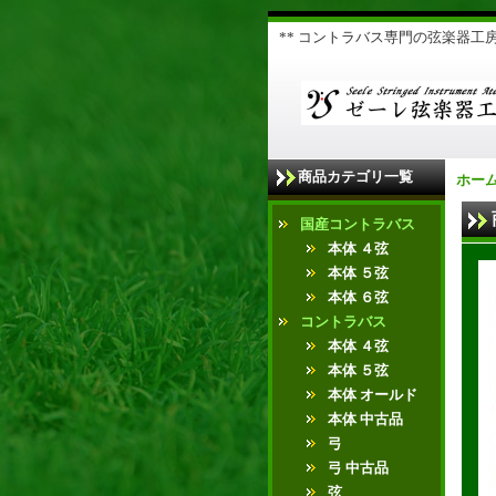
** コントラバス専門の弦楽器工房 
商品カテゴリ一覧
ホー
国産コントラバス
本体 ４弦
本体 ５弦
本体 ６弦
コントラバス
本体 ４弦
本体 ５弦
本体 オールド
本体 中古品
弓
弓 中古品
弦