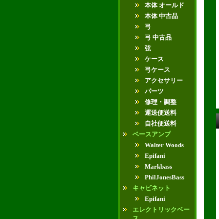
本体 オールド
本体 中古品
弓
弓 中古品
弦
ケース
弓ケース
アクセサリー
パーツ
修理・調整
運送便送料
自社便送料
ベースアンプ
Walter Woods
Epifani
Markbass
PhilJonesBass
キャビネット
Epifani
エレクトリックベー
ス