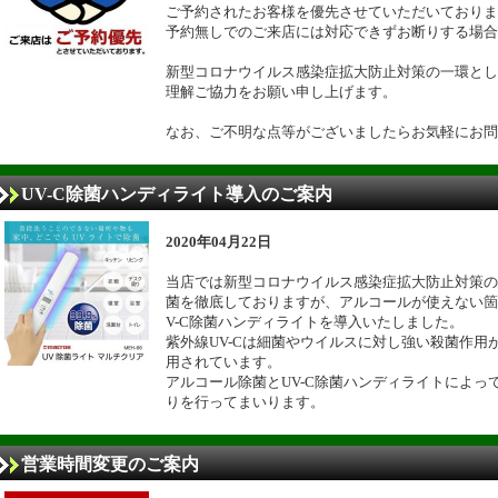
ご予約されたお客様を優先させていただいておりま
予約無しでのご来店には対応できずお断りする場合
新型コロナウイルス感染症拡大防止対策の一環とし
理解ご協力をお願い申し上げます。
なお、ご不明な点等がございましたらお気軽にお問
UV-C除菌ハンディライト導入のご案内
2020年04月22日
当店では新型コロナウイルス感染症拡大防止対策の
菌を徹底しておりますが、アルコールが使えない箇
V-C除菌ハンディライトを導入いたしました。
紫外線UV-Cは細菌やウイルスに対し強い殺菌作用
用されています。
アルコール除菌とUV-C除菌ハンディライトによっ
りを行ってまいります。
営業時間変更のご案内