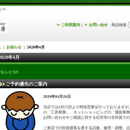
**
ご利用案内
｜
お問い合せ
商品検索
:
ム
｜
お知らせ
｜
2020年4月
2020年4月
お知らせ:
5
件
ご予約優先のご案内
2020年04月26日
当店では4月15日より時短営業を行っております
の「工房業務」、ネットショッピングの「通販業務
お問い合わせやご相談に対する応対等の非対面での
ご来店での対面接客を要する試奏、修理・調整、点