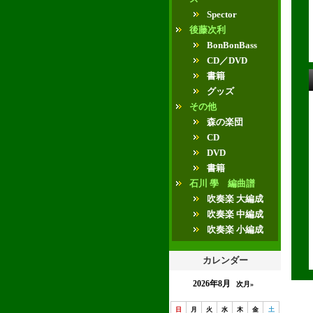
Spector
後藤次利
BonBonBass
CD／DVD
書籍
グッズ
その他
森の楽団
CD
DVD
書籍
石川 學 編曲譜
吹奏楽 大編成
吹奏楽 中編成
吹奏楽 小編成
カレンダー
2026年8月
次月»
日
月
火
水
木
金
土