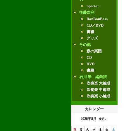
Spector
後藤次利
BonBonBass
CD／DVD
書籍
グッズ
その他
森の楽団
CD
DVD
書籍
石川 學 編曲譜
吹奏楽 大編成
吹奏楽 中編成
吹奏楽 小編成
カレンダー
2026年8月
次月»
日
月
火
水
木
金
土