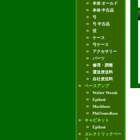
本体 オールド
本体 中古品
弓
弓 中古品
弦
ケース
弓ケース
アクセサリー
パーツ
修理・調整
運送便送料
自社便送料
ベースアンプ
Walter Woods
Epifani
Markbass
PhilJonesBass
キャビネット
Epifani
エレクトリックベー
ス