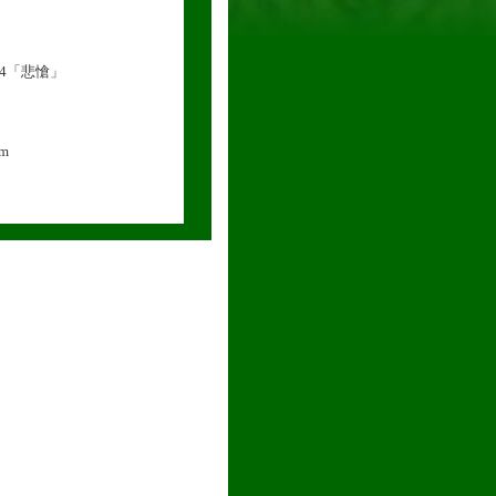
.74「悲愴」
om