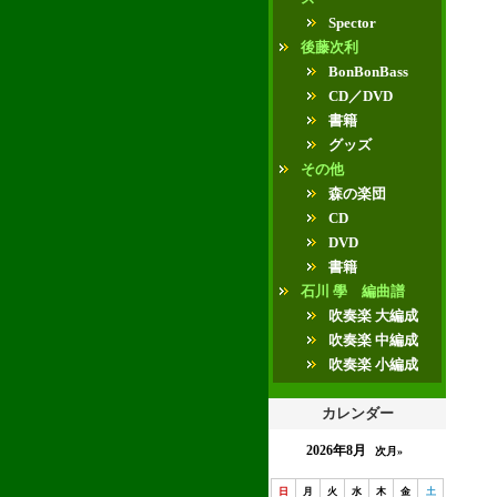
Spector
後藤次利
BonBonBass
CD／DVD
書籍
グッズ
その他
森の楽団
CD
DVD
書籍
石川 學 編曲譜
吹奏楽 大編成
吹奏楽 中編成
吹奏楽 小編成
カレンダー
2026年8月
次月»
日
月
火
水
木
金
土