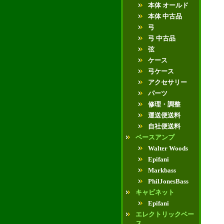
本体 オールド
本体 中古品
弓
弓 中古品
弦
ケース
弓ケース
アクセサリー
パーツ
修理・調整
運送便送料
自社便送料
ベースアンプ
Walter Woods
Epifani
Markbass
PhilJonesBass
キャビネット
Epifani
エレクトリックベー
ス