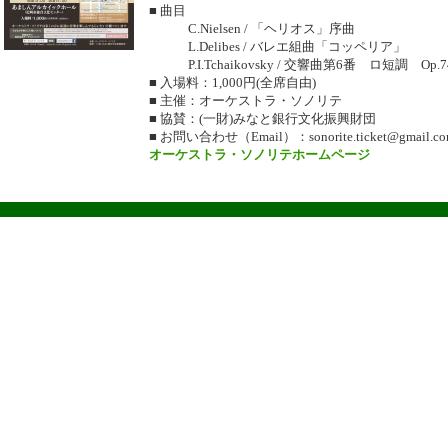
■ 曲目
C.Nielsen / 「ヘリオス」序曲
L.Delibes / バレエ組曲「コッペリア」
P.I.Tchaikovsky / 交響曲第6番 ロ短調 Op
■ 入場料：1,000円(全席自由)
■ 主催：オーケストラ・ソノリテ
■ 協賛：(一財)みなと銀行文化振興財団
■ お問い合わせ（Email）：sonorite.ticket@gmail.c
オーケストラ・ソノリテホームページ