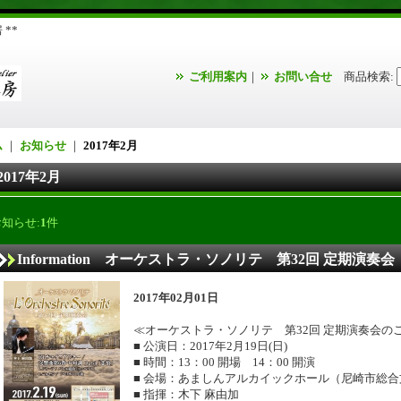
**
ご利用案内
｜
お問い合せ
商品検索
:
ム
｜
お知らせ
｜
2017年2月
2017年2月
お知らせ:
1
件
Information オーケストラ・ソノリテ 第32回 定期演奏会
2017年02月01日
≪オーケストラ・ソノリテ 第32回 定期演奏会の
■ 公演日：2017年2月19日(日)
■ 時間：13：00 開場 14：00 開演
■ 会場：あましんアルカイックホール（尼崎市総
■ 指揮：木下 麻由加