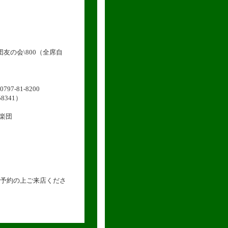
団友の会\800（全席自
7-81-8200
8341）
楽団
予約の上ご来店くださ