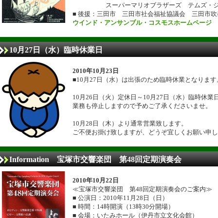
スーパーマリオブラザーズ テムズ・ジャ
■ 後援：三田市 三田市社会福祉協議会 三田市
ウインド・アンサンブル・コスモスホームページ
10月27日（水）臨時休業日
2010年10月23日
■10月27日（水）は出張のため臨時休業となります
10月26日（火）定休日～10月27日（水）臨時休
業務も停止しますので予めご了承くださいませ。
10月28日（木）より通常営業致します。
ご不便お掛け致しますが、どうぞ宜しくお願い申し
Information 宝塚市交響楽団 第48回定期演奏会
2010年10月22日
≪宝塚市交響楽団 第48回定期演奏会のご案内≫
■ 公演日：2010年11月28日（日）
■ 時間：14時開演（13時30分開場）
■ 会場：いたみホール（伊丹市立文化会館）