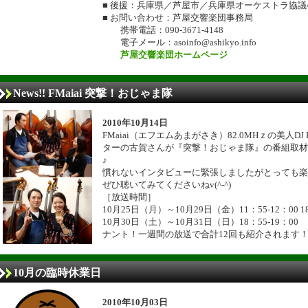
■ 後援：兵庫県／芦屋市／兵庫県オーケストラ協
■ お問い合わせ：芦屋交響楽団事務局
携帯電話：090-3671-4148
電子メール：asoinfo@ashikyo.info
芦屋交響楽団ホームページ
News!! FMaiai 突撃！おじゃま隊
2010年10月14日
FMaiai（エフエムあまがさき）82.0MHｚの美人DJ
ターの古賀さんが『突撃！おじゃま隊』の番組取材
♪
慣れないインタビューに緊張しましたがとっても楽
ぜひ聴いてみてくださいねv(^-^)
［放送時間］
10月25日（月）～10月29日（金）11：55-12：00 18
10月30日（土）～10月31日（日）18：55-19：00
ナント！一週間の放送で合計12回も紹介されます
10月の臨時休業日
2010年10月03日