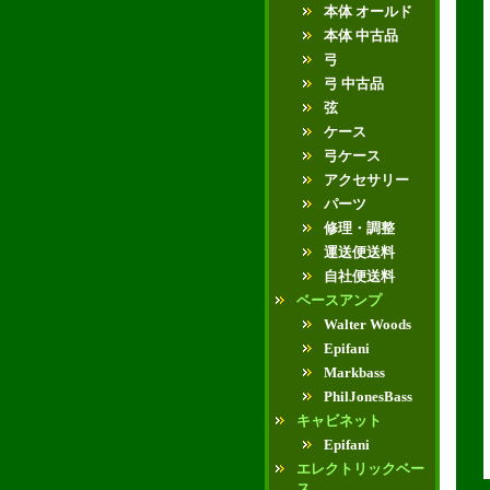
本体 オールド
本体 中古品
弓
弓 中古品
弦
ケース
弓ケース
アクセサリー
パーツ
修理・調整
運送便送料
自社便送料
ベースアンプ
Walter Woods
Epifani
Markbass
PhilJonesBass
キャビネット
Epifani
エレクトリックベー
ス