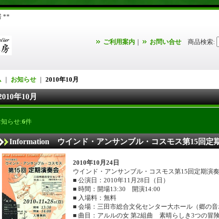
**
ご利用案内
｜
お問い合せ
商品検索
:
ム
｜
お知らせ
｜
2010年10月
2010年10月
お知らせ:
6
件
Information ウインド・アンサンブル・コスモス第15回
2010年10月24日
ウインド・アンサンブル・コスモス第15回定期演
■ 公演日：2010年11月28日（日）
■ 時間：開場13:30 開演14:00
■ 入場料：無料
■ 会場：三田市総合文化センター大ホール（郷の
■ 曲目：アルルの女 第2組曲 素晴らしき3つの冒