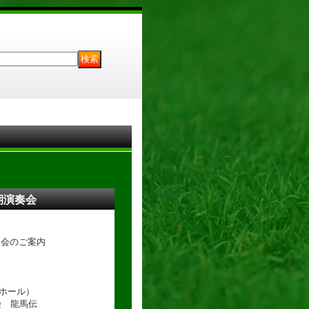
定期演奏会
奏会のご案内
音ホール）
険 龍馬伝