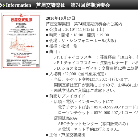
Information 芦屋交響楽団 第74回定期演奏会
2010年10月17日
芦屋交響楽団 第74回定期演奏会のご案内
■ 公演日：2010年11月13日（土）
■ 時間：開場：18:00 開演：19:00
■ 会場：ザ・シンフォニーホール(大阪)
■ 指揮：松浦 修
■ 曲目：
♪ P. I. チャイコフスキー：荘厳序曲「1812年」
♪ P. I. チャイコフスキー：弦楽セレナード ハ
♪ D. ショスタコーヴィチ：交響曲第12番 ニ短調 「
■ 入場料：\2,000（当日座席指定）
・当日、チケット交換は17:30より行います。
開演直前は窓口が混雑しますので、お早めにお
・未就学児のご入場はご遠慮下さい。
■ 前売りプレイガイド
・店頭・電話・インターネットにて
電子チケットぴあ：0570-02-9990／Pコード114
ローソンチケット：0570-000-407／Lコード52
・店頭販売のみ
ABCチケットセンター（窓口販売のみ）
※電話・ネット予約は行えません。
■ 主催：芦屋交響楽団