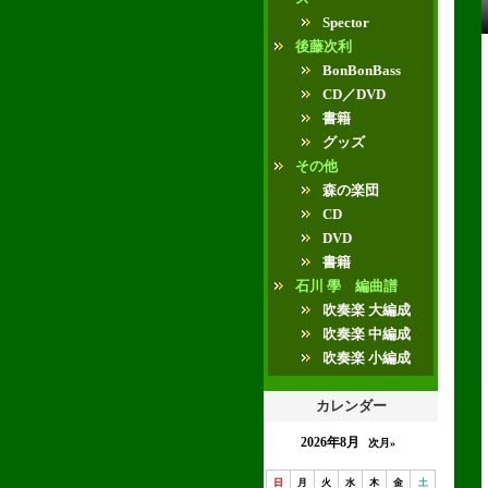
Spector
後藤次利
BonBonBass
CD／DVD
書籍
グッズ
その他
森の楽団
CD
DVD
書籍
石川 學 編曲譜
吹奏楽 大編成
吹奏楽 中編成
吹奏楽 小編成
カレンダー
2026年8月
次月»
日
月
火
水
木
金
土