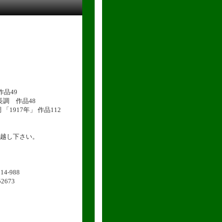
作品49
長調 作品48
1917年」 作品112
越し下さい。
-988
673