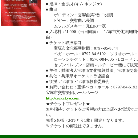
■ 指揮：金 洪才(キム ホンジェ)
■ 曲目
ボロディン：交響曲第2番 ロ短調
ビゼー：交響曲ハ長調
ムソルグスキー：禿山の一夜
■ 入場料：\1,000（当日同額） 宝塚市文化振興財
由）
■ チケット取扱窓口
宝塚市文化振興財団：0797-85-8844
ベガ・ホール：0797-84-6192 ソリオホール：079
ローソンチケット：0570-084-005（Lコード：5
セブンイレブン：店頭マルチコピー機にて販売
■ 主催：財団法人宝塚市文化振興財団、宝塚市交響
■ 共催：兵庫県オーケストラ協議会
■ 後援：宝塚市・宝塚市教育委員会
■ お問い合わせ：宝塚ベガ・ホール：0797-84-6192
宝塚市交響楽団ホームページ
http://zukakyo.com
★チケットプレゼント★
無料招待チケットをご希望の方は当店へお電話でご
い。
先着5名様（おひとり1枚）限定となります。
※チケットの郵送はできません。