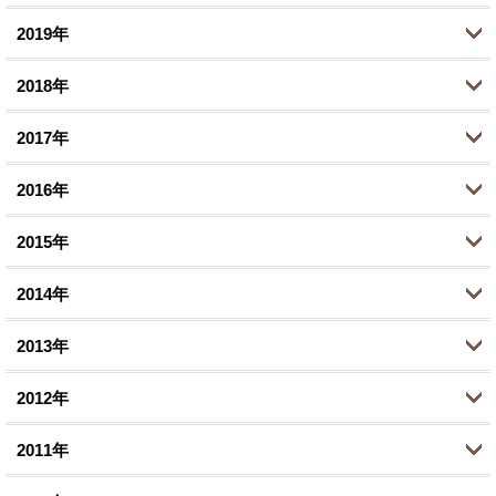
1月 (1)
2019年
6月 (1)
9月 (2)
11月 (2)
12月 (1)
3月 (1)
2018年
8月 (1)
9月 (3)
10月 (1)
12月 (1)
1月 (2)
5月 (2)
2017年
8月 (1)
8月 (2)
11月 (4)
12月 (2)
3月 (4)
7月 (1)
2016年
7月 (2)
10月 (5)
11月 (2)
12月 (3)
1月 (1)
6月 (1)
6月 (1)
2015年
9月 (2)
10月 (1)
11月 (4)
12月 (1)
5月 (1)
4月 (5)
8月 (3)
2014年
9月 (3)
10月 (5)
11月 (2)
12月 (2)
3月 (1)
3月 (1)
6月 (7)
8月 (4)
2013年
9月 (2)
10月 (3)
11月 (1)
12月 (1)
1月 (2)
2月 (1)
5月 (1)
7月 (9)
8月 (4)
2012年
9月 (1)
10月 (3)
11月 (3)
12月 (1)
1月 (1)
4月 (1)
6月 (3)
6月 (5)
8月 (4)
2011年
9月 (1)
10月 (4)
11月 (2)
12月 (2)
3月 (1)
5月 (2)
5月 (1)
6月 (3)