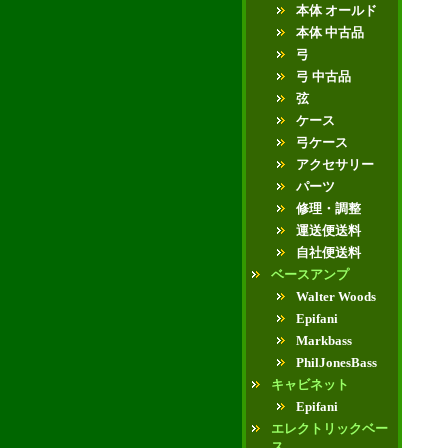
本体 オールド
本体 中古品
弓
弓 中古品
弦
ケース
弓ケース
アクセサリー
パーツ
修理・調整
運送便送料
自社便送料
ベースアンプ
Walter Woods
Epifani
Markbass
PhilJonesBass
キャビネット
Epifani
エレクトリックベー
ス