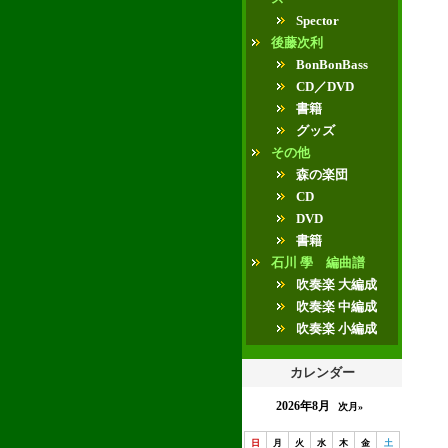
Spector
後藤次利
BonBonBass
CD／DVD
書籍
グッズ
その他
森の楽団
CD
DVD
書籍
石川 學 編曲譜
吹奏楽 大編成
吹奏楽 中編成
吹奏楽 小編成
カレンダー
2026年8月
次月»
日
月
火
水
木
金
土