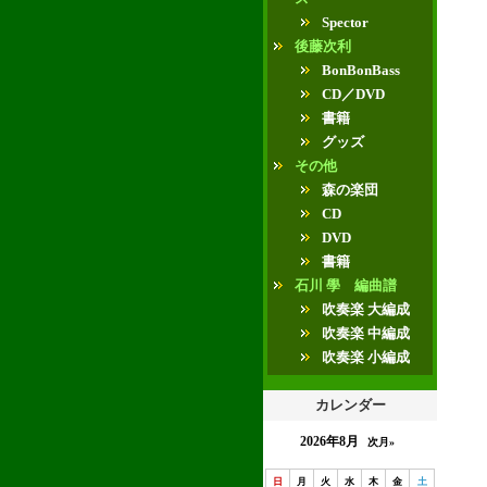
Spector
後藤次利
BonBonBass
CD／DVD
書籍
グッズ
その他
森の楽団
CD
DVD
書籍
石川 學 編曲譜
吹奏楽 大編成
吹奏楽 中編成
吹奏楽 小編成
カレンダー
2026年8月
次月»
日
月
火
水
木
金
土