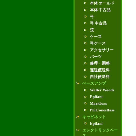
本体 オールド
本体 中古品
弓
弓 中古品
弦
ケース
弓ケース
アクセサリー
パーツ
修理・調整
運送便送料
自社便送料
ベースアンプ
Walter Woods
Epifani
Markbass
PhilJonesBass
キャビネット
Epifani
エレクトリックベー
ス