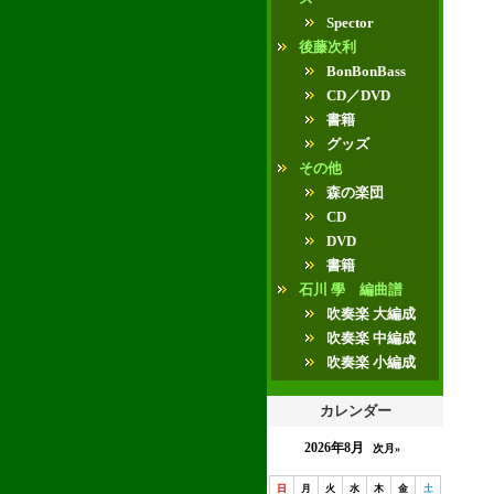
Spector
後藤次利
BonBonBass
CD／DVD
書籍
グッズ
その他
森の楽団
CD
DVD
書籍
石川 學 編曲譜
吹奏楽 大編成
吹奏楽 中編成
吹奏楽 小編成
カレンダー
2026年8月
次月»
日
月
火
水
木
金
土