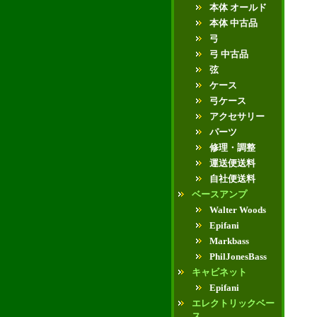
本体 オールド
本体 中古品
弓
弓 中古品
弦
ケース
弓ケース
アクセサリー
パーツ
修理・調整
運送便送料
自社便送料
ベースアンプ
Walter Woods
Epifani
Markbass
PhilJonesBass
キャビネット
Epifani
エレクトリックベー
ス