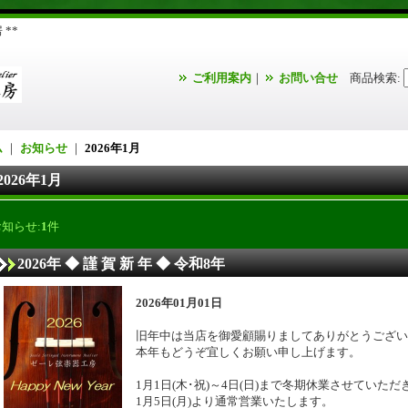
**
ご利用案内
｜
お問い合せ
商品検索
:
ム
｜
お知らせ
｜
2026年1月
2026年1月
お知らせ:
1
件
2026年 ◆ 謹 賀 新 年 ◆ 令和8年
2026年01月01日
旧年中は当店を御愛顧賜りましてありがとうござい
本年もどうぞ宜しくお願い申し上げます。
1月1日(木･祝)～4日(日)まで冬期休業させていただ
1月5日(月)より通常営業いたします。