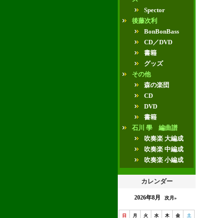
Spector
後藤次利
BonBonBass
CD／DVD
書籍
グッズ
その他
森の楽団
CD
DVD
書籍
石川 學 編曲譜
吹奏楽 大編成
吹奏楽 中編成
吹奏楽 小編成
カレンダー
2026年8月
次月»
日
月
火
水
木
金
土