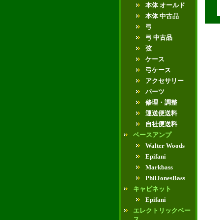
本体 オールド
本体 中古品
弓
弓 中古品
弦
ケース
弓ケース
アクセサリー
パーツ
修理・調整
運送便送料
自社便送料
ベースアンプ
Walter Woods
Epifani
Markbass
PhilJonesBass
キャビネット
Epifani
エレクトリックベー
ス