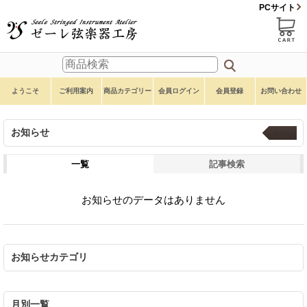
PCサイト
ようこそ
ご利用案内
商品カテゴリー
会員ログイン
会員登録
お問い合わせ
お知らせ
ホーム
一覧
記事検索
お知らせのデータはありません
お知らせカテゴリ
月別一覧