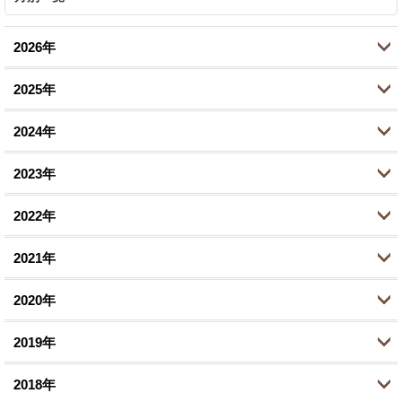
2026年
2025年
7月 (1)
2024年
6月 (5)
10月 (2)
2023年
5月 (1)
8月 (2)
11月 (1)
2022年
4月 (1)
6月 (1)
10月 (1)
10月 (2)
2月 (1)
2021年
2月 (1)
8月 (1)
9月 (1)
12月 (1)
1月 (1)
1月 (1)
2020年
7月 (1)
8月 (1)
10月 (2)
12月 (1)
1月 (1)
2019年
6月 (1)
9月 (2)
11月 (2)
12月 (1)
3月 (1)
2018年
8月 (1)
9月 (3)
10月 (1)
12月 (1)