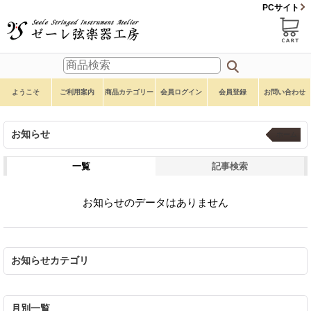
PCサイト
ようこそ
ご利用案内
商品カテゴリー
会員ログイン
会員登録
お問い合わせ
お知らせ
ホーム
一覧
記事検索
お知らせのデータはありません
お知らせカテゴリ
月別一覧