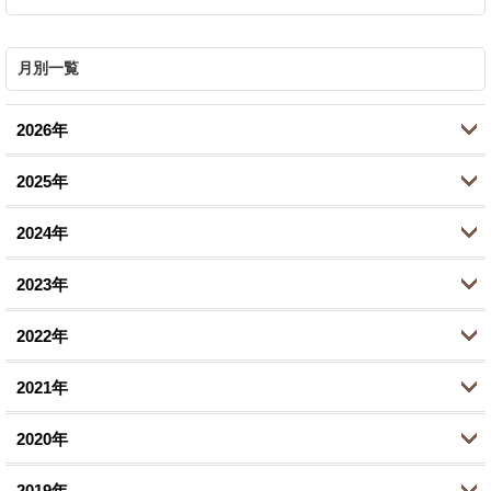
月別一覧
2026年
2025年
7月 (1)
2024年
6月 (5)
10月 (2)
2023年
5月 (1)
8月 (2)
11月 (1)
2022年
4月 (1)
6月 (1)
10月 (1)
10月 (2)
2月 (1)
2021年
2月 (1)
8月 (1)
9月 (1)
12月 (1)
1月 (1)
1月 (1)
2020年
7月 (1)
8月 (1)
10月 (2)
12月 (1)
1月 (1)
2019年
6月 (1)