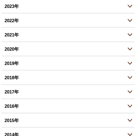
2023年
5月 (1)
8月 (2)
11月 (1)
2022年
4月 (1)
6月 (1)
10月 (1)
10月 (2)
2月 (1)
2021年
2月 (1)
8月 (1)
9月 (1)
12月 (1)
1月 (1)
1月 (1)
2020年
7月 (1)
8月 (1)
10月 (2)
12月 (1)
1月 (1)
2019年
6月 (1)
9月 (2)
11月 (2)
12月 (1)
3月 (1)
2018年
8月 (1)
9月 (3)
10月 (1)
12月 (1)
1月 (2)
5月 (2)
2017年
8月 (1)
8月 (2)
11月 (4)
12月 (2)
3月 (4)
7月 (1)
2016年
7月 (2)
10月 (5)
11月 (2)
12月 (3)
1月 (1)
6月 (1)
6月 (1)
2015年
9月 (2)
10月 (1)
11月 (4)
12月 (1)
5月 (1)
4月 (5)
8月 (3)
2014年
9月 (3)
10月 (5)