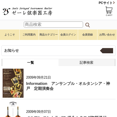
PCサイト
ようこそ
ご利用案内
商品カテゴリー
会員ログイン
会員登録
お問い合わせ
お知らせ
ホーム
一覧
記事検索
2009年09月21日
Information アンサンブル・オルタンシア・神
戸 定期演奏会
2009年09月07日