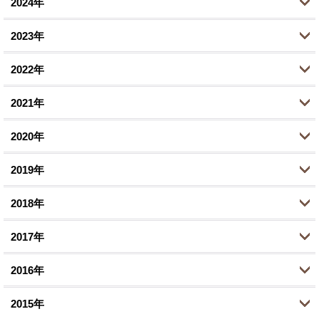
2024年
6月 (5)
10月 (2)
2023年
5月 (1)
8月 (2)
11月 (1)
2022年
4月 (1)
6月 (1)
10月 (1)
10月 (2)
2月 (1)
2021年
2月 (1)
8月 (1)
9月 (1)
12月 (1)
1月 (1)
1月 (1)
2020年
7月 (1)
8月 (1)
10月 (2)
12月 (1)
1月 (1)
2019年
6月 (1)
9月 (2)
11月 (2)
12月 (1)
3月 (1)
2018年
8月 (1)
9月 (3)
10月 (1)
12月 (1)
1月 (2)
5月 (2)
2017年
8月 (1)
8月 (2)
11月 (4)
12月 (2)
3月 (4)
7月 (1)
2016年
7月 (2)
10月 (5)
11月 (2)
12月 (3)
1月 (1)
6月 (1)
6月 (1)
2015年
9月 (2)
10月 (1)
11月 (4)
12月 (1)