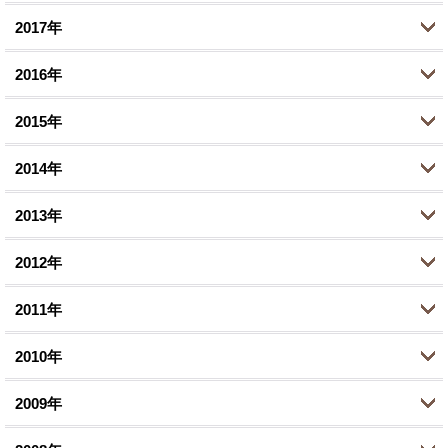
1月 (2)
5月 (2)
2017年
8月 (1)
8月 (2)
11月 (4)
12月 (2)
3月 (4)
7月 (1)
2016年
7月 (2)
10月 (5)
11月 (2)
12月 (3)
1月 (1)
6月 (1)
6月 (1)
2015年
9月 (2)
10月 (1)
11月 (4)
12月 (1)
5月 (1)
4月 (5)
8月 (3)
2014年
9月 (3)
10月 (5)
11月 (2)
12月 (2)
3月 (1)
3月 (1)
6月 (7)
8月 (4)
2013年
9月 (2)
10月 (3)
11月 (1)
12月 (1)
1月 (2)
2月 (1)
5月 (1)
7月 (9)
8月 (4)
2012年
9月 (1)
10月 (3)
11月 (3)
12月 (1)
1月 (1)
4月 (1)
6月 (3)
6月 (5)
8月 (4)
2011年
9月 (1)
10月 (4)
11月 (2)
12月 (2)
3月 (1)
5月 (2)
5月 (1)
6月 (3)
8月 (2)
2010年
8月 (3)
10月 (2)
11月 (4)
12月 (1)
2月 (2)
2月 (1)
3月 (1)
5月 (5)
7月 (1)
7月 (2)
2009年
9月 (4)
10月 (1)
11月 (4)
12月 (4)
1月 (4)
1月 (2)
2月 (1)
4月 (3)
6月 (4)
6月 (4)
8月 (4)