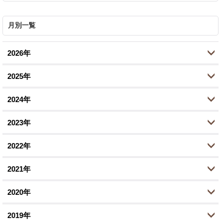
月別一覧
2026年
2025年
7月 (1)
2024年
6月 (5)
10月 (2)
2023年
5月 (1)
8月 (2)
11月 (1)
2022年
4月 (1)
6月 (1)
10月 (1)
10月 (2)
2月 (1)
2021年
2月 (1)
8月 (1)
9月 (1)
12月 (1)
1月 (1)
1月 (1)
2020年
7月 (1)
8月 (1)
10月 (2)
12月 (1)
1月 (1)
2019年
6月 (1)
9月 (2)
11月 (2)