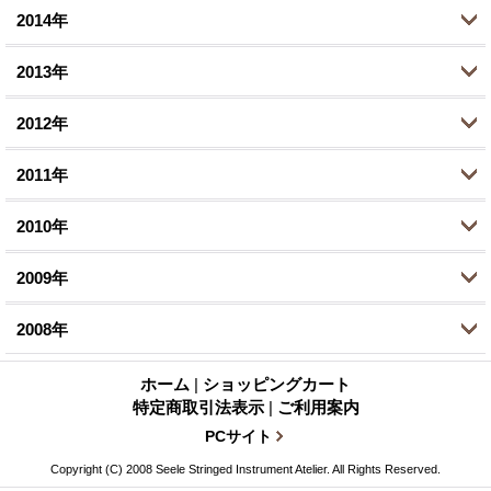
5月 (1)
4月 (5)
8月 (3)
2014年
9月 (3)
10月 (5)
11月 (2)
12月 (2)
3月 (1)
3月 (1)
6月 (7)
8月 (4)
2013年
9月 (2)
10月 (3)
11月 (1)
12月 (1)
1月 (2)
2月 (1)
5月 (1)
7月 (9)
8月 (4)
2012年
9月 (1)
10月 (3)
11月 (3)
12月 (1)
1月 (1)
4月 (1)
6月 (3)
6月 (5)
8月 (4)
2011年
9月 (1)
10月 (4)
11月 (2)
12月 (2)
3月 (1)
5月 (2)
5月 (1)
6月 (3)
8月 (2)
2010年
8月 (3)
10月 (2)
11月 (4)
12月 (1)
2月 (2)
2月 (1)
3月 (1)
5月 (5)
7月 (1)
7月 (2)
2009年
9月 (4)
10月 (1)
11月 (4)
12月 (4)
1月 (4)
1月 (2)
2月 (1)
4月 (3)
6月 (4)
6月 (4)
8月 (4)
2008年
9月 (1)
10月 (1)
11月 (4)
12月 (8)
1月 (1)
3月 (1)
5月 (1)
5月 (2)
7月 (1)
8月 (3)
8月 (5)
ホーム
|
ショッピングカート
10月 (6)
11月 (7)
10月 (1)
特定商取引法表示
|
ご利用案内
2月 (1)
4月 (3)
4月 (4)
6月 (3)
7月 (2)
7月 (5)
9月 (2)
PCサイト
10月 (2)
9月 (1)
1月 (1)
3月 (3)
3月 (3)
5月 (2)
Copyright (C) 2008 Seele Stringed Instrument Atelier. All Rights Reserved.
6月 (1)
6月 (3)
8月 (1)
9月 (3)
8月 (2)