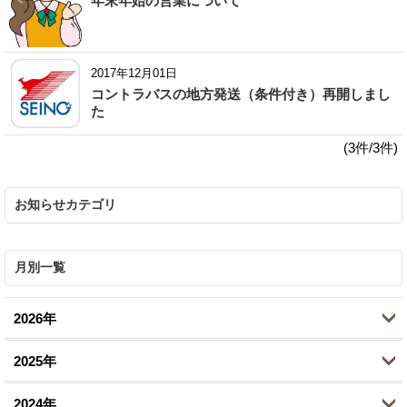
年末年始の営業について
2017年12月01日
コントラバスの地方発送（条件付き）再開しまし
た
(3件/3件)
お知らせカテゴリ
月別一覧
2026年
2025年
7月 (1)
2024年