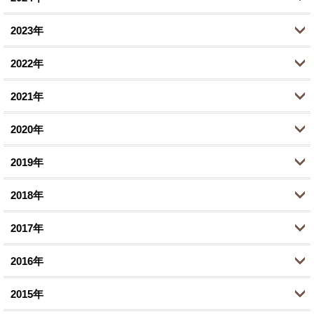
6月 (5)
10月 (2)
2023年
5月 (1)
8月 (2)
11月 (1)
2022年
4月 (1)
6月 (1)
10月 (1)
10月 (2)
2月 (1)
2021年
2月 (1)
8月 (1)
9月 (1)
12月 (1)
1月 (1)
1月 (1)
2020年
7月 (1)
8月 (1)
10月 (2)
12月 (1)
1月 (1)
2019年
6月 (1)
9月 (2)
11月 (2)
12月 (1)
3月 (1)
2018年
8月 (1)
9月 (3)
10月 (1)
12月 (1)
1月 (2)
5月 (2)
2017年
8月 (1)
8月 (2)
11月 (4)
12月 (2)
3月 (4)
7月 (1)
2016年
7月 (2)
10月 (5)
11月 (2)
12月 (3)
1月 (1)
6月 (1)
6月 (1)
2015年
9月 (2)
10月 (1)
11月 (4)
12月 (1)