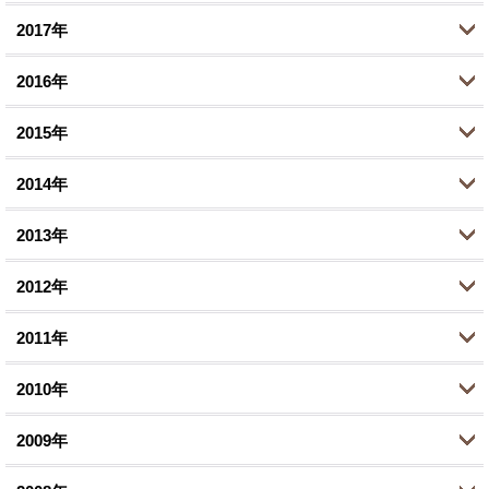
1月 (2)
5月 (2)
2017年
8月 (1)
8月 (2)
11月 (4)
12月 (2)
3月 (4)
7月 (1)
2016年
7月 (2)
10月 (5)
11月 (2)
12月 (3)
1月 (1)
6月 (1)
6月 (1)
2015年
9月 (2)
10月 (1)
11月 (4)
12月 (1)
5月 (1)
4月 (5)
8月 (3)
2014年
9月 (3)
10月 (5)
11月 (2)
12月 (2)
3月 (1)
3月 (1)
6月 (7)
8月 (4)
2013年
9月 (2)
10月 (3)
11月 (1)
12月 (1)
1月 (2)
2月 (1)
5月 (1)
7月 (9)
8月 (4)
2012年
9月 (1)
10月 (3)
11月 (3)
12月 (1)
1月 (1)
4月 (1)
6月 (3)
6月 (5)
8月 (4)
2011年
9月 (1)
10月 (4)
11月 (2)
12月 (2)
3月 (1)
5月 (2)
5月 (1)
6月 (3)
8月 (2)
2010年
8月 (3)
10月 (2)
11月 (4)
12月 (1)
2月 (2)
2月 (1)
3月 (1)
5月 (5)
7月 (1)
7月 (2)
2009年
9月 (4)
10月 (1)
11月 (4)
12月 (4)
1月 (4)
1月 (2)
2月 (1)
4月 (3)
6月 (4)
6月 (4)
8月 (4)